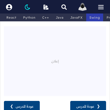
React
Python
C++
Java
JavaFX
Swing
P
❮
عودة للدرس
عودة للدرس
❯