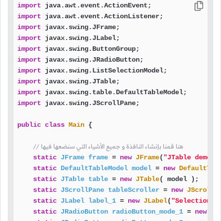
import
import
import
import
import
import
import
import
import
import
 javax.swing.JScrollPane;

public
class
Main
 {

// هنا قمنا بإنشاء النافذة و جميع الأشياء التي سنضعها فيها
static
JFrame
frame
=
new
JFrame
(
"JTable demo"
);
static
DefaultTableModel
model
=
new
DefaultTab
static
JTable
table
=
new
JTable
( model );

static
JScrollPane
tableScroller
=
new
JScrollP
static
JLabel
label_1
=
new
JLabel
(
"Selection M
static
JRadioButton
radioButton_mode_1
=
new
JR