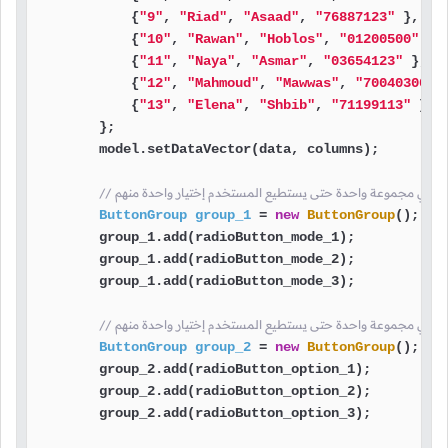
            {
"9"
, 
"Riad"
, 
"Asaad"
, 
"76887123"
 },

            {
"10"
, 
"Rawan"
, 
"Hoblos"
, 
"01200500"
 },

            {
"11"
, 
"Naya"
, 
"Asmar"
, 
"03654123"
 },

            {
"12"
, 
"Mahmoud"
, 
"Mawwas"
, 
"70040300"
 }
            {
"13"
, 
"Elena"
, 
"Shbib"
, 
"71199113"
 }

        };

        model.setDataVector(data, columns);

ButtonGroup
group_1
=
new
ButtonGroup
();

        group_1.add(radioButton_mode_1);

        group_1.add(radioButton_mode_2);

        group_1.add(radioButton_mode_3);

ButtonGroup
group_2
=
new
ButtonGroup
();

        group_2.add(radioButton_option_1);

        group_2.add(radioButton_option_2);

        group_2.add(radioButton_option_3);
