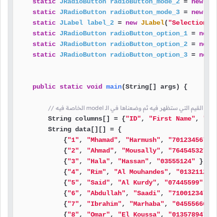
static
JRadioButton
radioButton_mode_2
=
new
JR
static
JRadioButton
radioButton_mode_3
=
new
JR
static
JLabel
label_2
=
new
JLabel
(
"Selection O
static
JRadioButton
radioButton_option_1
=
new
static
JRadioButton
radioButton_option_2
=
new
static
JRadioButton
radioButton_option_3
=
new
public
static
void
main
(String[] args)
 {

 أعمدة الجدول و القيم التي ستظهر فيه ثم وضعناها في الـ
        String columns[] = {
"ID"
, 
"First Name"
, 
"La
        String data[][] = {

            {
"1"
, 
"Mhamad"
, 
"Harmush"
, 
"70123456"
 },
            {
"2"
, 
"Ahmad"
, 
"Mousally"
, 
"76454532"
 },
            {
"3"
, 
"Hala"
, 
"Hassan"
, 
"03555124"
 },

            {
"4"
, 
"Rim"
, 
"Al Mouhandes"
, 
"01321123"
            {
"5"
, 
"Said"
, 
"Al Kurdy"
, 
"07445599"
 },

            {
"6"
, 
"Abdullah"
, 
"Saadi"
, 
"71001234"
 },
            {
"7"
, 
"Ibrahim"
, 
"Marhaba"
, 
"04555666"
 }
            {
"8"
, 
"Omar"
, 
"El Koussa"
, 
"01357894"
 },