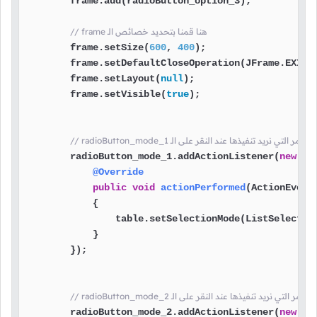
        frame.add(radioButton_option_3);

// frame هنا قمنا بتحديد خصائص الـ
        frame.setSize(
600
, 
400
);

        frame.setDefaultCloseOperation(JFrame.EXIT_O
        frame.setLayout(
null
);

        frame.setVisible(
true
);

radioB هنا وضعنا الأوامر التي نريد تنفيذها عند النقر على الـ
        radioButton_mode_1.addActionListener(
new
Ac
@Override
public
void
actionPerformed
(ActionEvent
            {

                table.setSelectionMode(ListSelection
            }

        });

radioB هنا وضعنا الأوامر التي نريد تنفيذها عند النقر على الـ
        radioButton_mode_2.addActionListener(
new
Ac