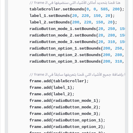
// frame هنا قمنا بتحديد أماكن الأشياء التي سنضيفها في الـ
        tableScroller.setBounds(
0
, 
0
, 
585
, 
200
);

        label_1.setBounds(
20
, 
220
, 
150
, 
20
);

        label_2.setBounds(
200
, 
220
, 
150
, 
20
);

        radioButton_mode_1.setBounds(
20
, 
250
, 
150
, 
        radioButton_mode_2.setBounds(
20
, 
280
, 
150
, 
        radioButton_mode_3.setBounds(
20
, 
310
, 
150
, 
        radioButton_option_1.setBounds(
200
, 
250
, 
15
        radioButton_option_2.setBounds(
200
, 
280
, 
15
        radioButton_option_3.setBounds(
200
, 
310
, 
15
frame هنا قمنا بإضافة جميع الأشياء التي قمنا بتعريفها سابقاً في الـ
        frame.add(tableScroller);

        frame.add(label_1);

        frame.add(label_2);

        frame.add(radioButton_mode_1);

        frame.add(radioButton_mode_2);

        frame.add(radioButton_mode_3);

        frame.add(radioButton_option_1);

        frame.add(radioButton_option_2);
