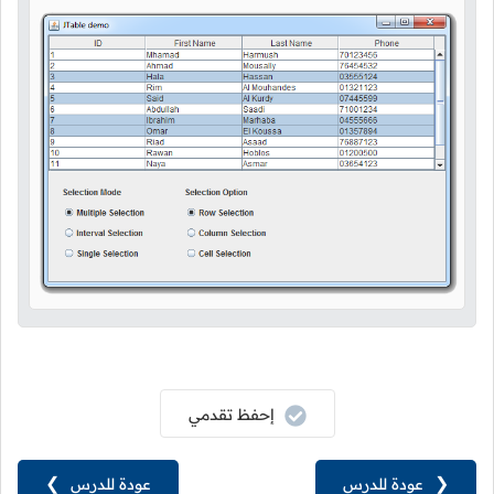
إحفظ تقدمي
❮
عودة للدرس
عودة للدرس
❯