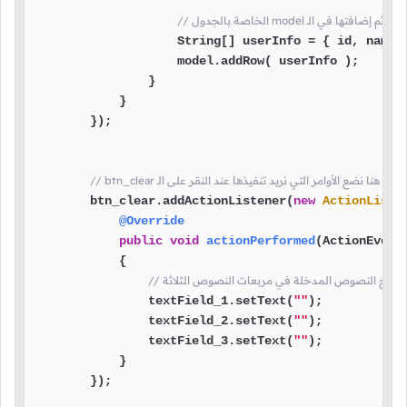
وفة واحدة, ثم إضافتها في الـ
                    String[] userInfo = { id, name, 
                    model.addRow( userInfo );

                }

            }

        });

// btn_clear هنا نضع الأوامر التي نريد تنفيذها عند النقر على الـ
        btn_clear.addActionListener(
new
ActionListe
@Override
public
void
actionPerformed
(ActionEvent
            {

تم مسح النصوص المدخلة في مربعات النصوص الثلاثة
                textField_1.setText(
""
);

                textField_2.setText(
""
);

                textField_3.setText(
""
);

            }

        });
