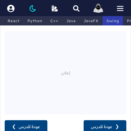
React
Python
C++
Java
JavaFX
Swing
P
❮
عودة للدرس
عودة للدرس
❯