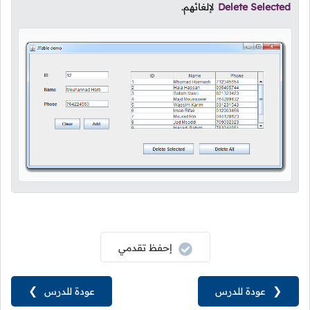
Delete Selected
لإلغائهم.
إحفظ تقدمي
❮
عودة للدرس
عودة للدرس
❯