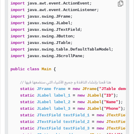
import
import
import
import
import
import
import
import
import
 javax.swing.JScrollPane;

public
class
Main
 {

// هنا قمنا بإنشاء النافذة و جميع الأشياء التي سنضعها فيها
static
JFrame
frame
=
new
JFrame
(
"JTable demo"
);
static
JLabel
label_1
=
new
JLabel
(
"ID"
);

static
JLabel
label_2
=
new
JLabel
(
"Name"
);

static
JLabel
label_3
=
new
JLabel
(
"Phone"
);

static
JTextField
textField_1
=
new
JTextField
()
static
JTextField
textField_2
=
new
JTextField
()
static
JTextField
textField_3
=
new
JTextField
()