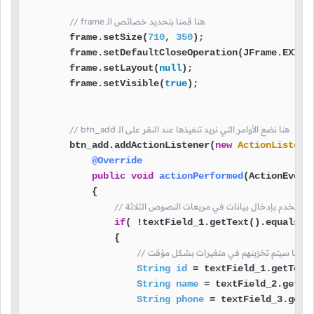
// frame هنا قمنا بتحديد خصائص الـ
        frame.setSize(
710
, 
350
);

        frame.setDefaultCloseOperation(JFrame.EXIT_O
        frame.setLayout(
null
);

        frame.setVisible(
true
);

// btn_add هنا نضع الأوامر التي نريد تنفيذها عند النقر على الـ
        btn_add.addActionListener(
new
ActionListene
@Override
public
void
actionPerformed
(ActionEvent
            {

ام المستخدم بإدخال بيانات في مربعات النصوص الثلاثة
if
( !textField_1.getText().equals(
"
                {

// عندها سيتم تخزينهم في متغيرات بشكل مؤقت
String
id
=
 textField_1.getText(
String
name
=
 textField_2.getTex
String
phone
=
 textField_3.getTe