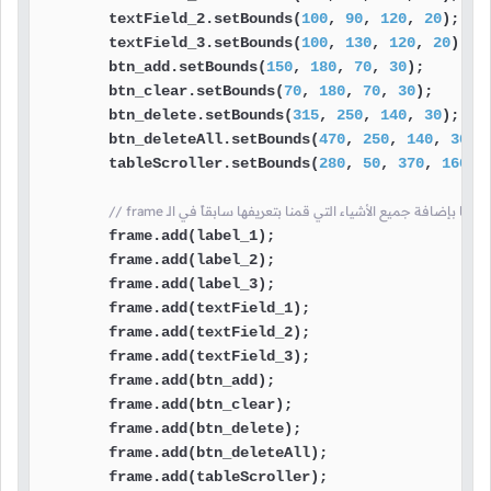
        textField_2.setBounds(
100
, 
90
, 
120
, 
20
);

        textField_3.setBounds(
100
, 
130
, 
120
, 
20
);

        btn_add.setBounds(
150
, 
180
, 
70
, 
30
);

        btn_clear.setBounds(
70
, 
180
, 
70
, 
30
);

        btn_delete.setBounds(
315
, 
250
, 
140
, 
30
);

        btn_deleteAll.setBounds(
470
, 
250
, 
140
, 
30
);

        tableScroller.setBounds(
280
, 
50
, 
370
, 
160
);

frame هنا قمنا بإضافة جميع الأشياء التي قمنا بتعريفها سابقاً في الـ
        frame.add(label_1);

        frame.add(label_2);

        frame.add(label_3);

        frame.add(textField_1);

        frame.add(textField_2);

        frame.add(textField_3);

        frame.add(btn_add);

        frame.add(btn_clear);

        frame.add(btn_delete);

        frame.add(btn_deleteAll);

        frame.add(tableScroller);
