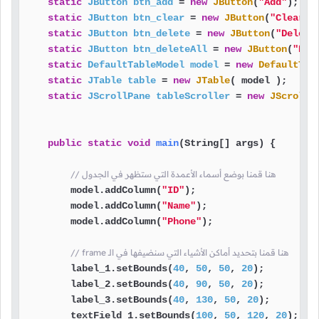
static
JButton
btn_add
=
new
JButton
(
"Add"
);

static
JButton
btn_clear
=
new
JButton
(
"Clear"
);
static
JButton
btn_delete
=
new
JButton
(
"Delete
static
JButton
btn_deleteAll
=
new
JButton
(
"Del
static
DefaultTableModel
model
=
new
DefaultTab
static
JTable
table
=
new
JTable
( model );

static
JScrollPane
tableScroller
=
new
JScrollP
public
static
void
main
(String[] args)
 {

// هنا قمنا بوضع أسماء الأعمدة التي ستظهر في الجدول
        model.addColumn(
"ID"
);

        model.addColumn(
"Name"
);

        model.addColumn(
"Phone"
);

// frame هنا قمنا بتحديد أماكن الأشياء التي سنضيفها في الـ
        label_1.setBounds(
40
, 
50
, 
50
, 
20
);

        label_2.setBounds(
40
, 
90
, 
50
, 
20
);

        label_3.setBounds(
40
, 
130
, 
50
, 
20
);

        textField_1.setBounds(
100
, 
50
, 
120
, 
20
);
