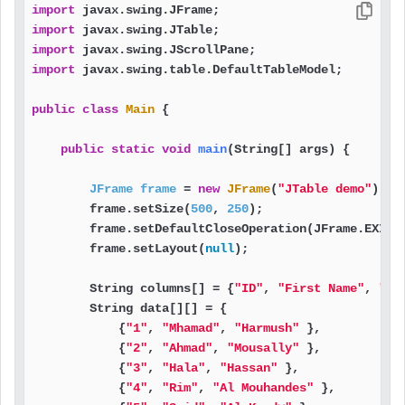
import
import
import
import
 javax.swing.table.DefaultTableModel;

public
class
Main
 {

public
static
void
main
(String[] args)
 {

JFrame
frame
=
new
JFrame
(
"JTable demo"
);  
        frame.setSize(
500
, 
250
);                   
        frame.setDefaultCloseOperation(JFrame.EXIT_
        frame.setLayout(
null
);                     
        String columns[] = {
"ID"
, 
"First Name"
, 
"La
        String data[][] = {                        
            {
"1"
, 
"Mhamad"
, 
"Harmush"
 },

            {
"2"
, 
"Ahmad"
, 
"Mousally"
 },

            {
"3"
, 
"Hala"
, 
"Hassan"
 },

            {
"4"
, 
"Rim"
, 
"Al Mouhandes"
 },
