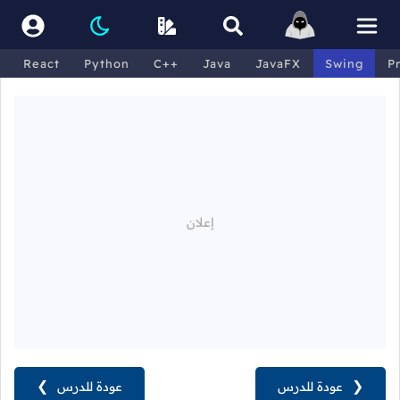
React
Python
C++
Java
JavaFX
Swing
P
❮
عودة للدرس
عودة للدرس
❯