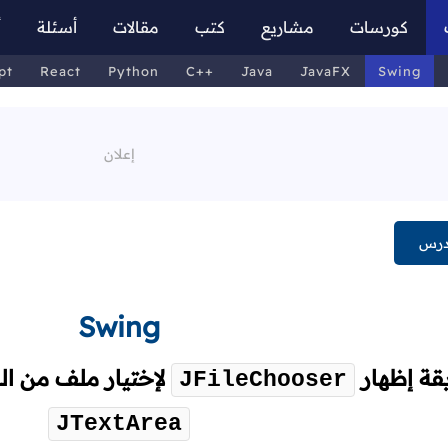
كورسات
مشاريع
كتب
مقالات
أسئلة
أ
pt
React
Python
C++
Java
JavaFX
Swing
درس
Swing
قة إظهار
لإختيار ملف من ا
JFileChooser
JTextArea