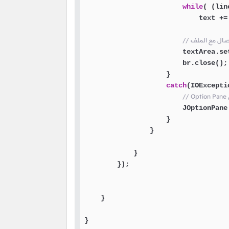
while
( (lin
                            text +=
                        textArea.set
                        br.close();

                    }

catch
(IOExcepti
                        JOptionPane
                    }

                }

            }

        });

    }

}