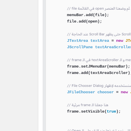
        menuBar.add(file);

        file.add(open);

JTextArea
textArea
=
new
JT
JScrollPane
textAreaScrolle
        frame.setJMenuBar(menuBar);

        frame.add(textAreaScroller);
JFileChooser
chooser
=
new
// مرئية frame هنا جعلنا الـ
        frame.setVisible(
true
);

امر التي نريد تنفيذها عند النقر على الـ