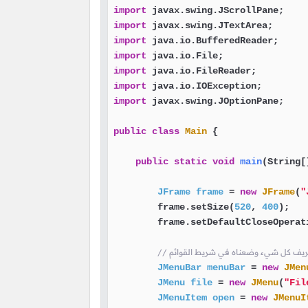
import
import
import
import
import
import
import
 javax.swing.JOptionPane;

public
class
Main
 {

public
static
void
main
(String[
JFrame
frame
=
new
JFrame
(
"
        frame.setSize(
520
, 
400
);   
        frame.setDefaultCloseOperat
 بتعريف كل شيء وضعناه في شريط القوائم
JMenuBar
menuBar
=
new
JMen
JMenu
file
=
new
JMenu
(
"Fil
JMenuItem
open
=
new
JMenuI