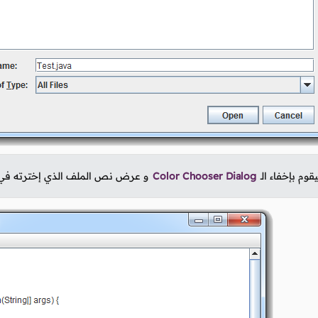
وم بإخفاء الـ
Color Chooser Dialog
و عرض نص الملف الذي إخترته في ا