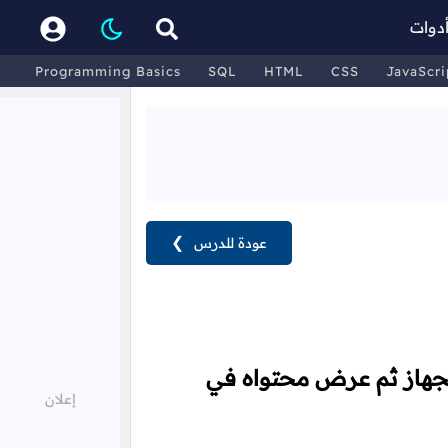
دوات
Programming Basics
SQL
HTML
CSS
JavaScri
عودة للدرس
❯
لجهاز ثم عرض محتواه في