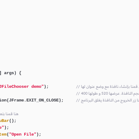
] args)
 {

JFileChooser demo"
);           
نافذة. عرضها 520 و طولها 400
                               
لنا زر الخروج من النافذة يغلق البرنامج
ion(JFrame.EXIT_ON_CLOSE);     
// هنا قمنا
uBar
();

e"
);

tem
(
"Open File"
);
