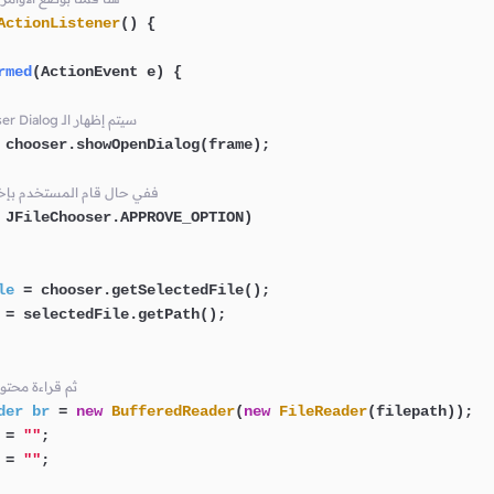
ActionListener
() {

rmed
(ActionEvent e)
 {

// frame فوق الـ Color Chooser Dialog سيتم إظهار الـ
 chooser.showOpenDialog(frame);

// Open ففي حال قام المستخدم ب
 JFileChooser.APPROVE_OPTION)

le
=
 chooser.getSelectedFile();

=
 selectedFile.getPath();

// ثم قراءة محت
der
br
=
new
BufferedReader
(
new
FileReader
(filepath));

=
""
;

=
""
;
