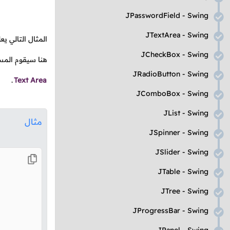
JPasswordField - Swing
JTextArea - Swing
المثال التالي ي
JCheckBox - Swing
هنا سيقوم المس
JRadioButton - Swing
.
Text Area
JComboBox - Swing
JList - Swing
مثال
JSpinner - Swing
JSlider - Swing
JTable - Swing
JTree - Swing
JProgressBar - Swing