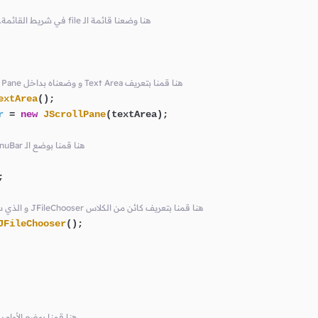
// file في القائمة open في شريط القائمة. ثم وضعنا العنصر file هنا وضعنا قائمة الـ
// عند الحاجة Scroll Bar حتى يظهر Scroll Pane و وضعناه بداخل Text Area هنا قمنا بتعريف
extArea
();

r
=
new
JScrollPane
(textArea);

// frame في الـ textAreaScroller و الـ menuBar هنا قمنا بوضع الـ


// File Chooser Dialog و الذي سنستخدمه لإظهار JFileChooser هنا قمنا بتعريف كائن من الكلاس
JFileChooser
();

// Open هنا قمنا بوضع الأو