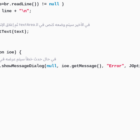
e=br.readLine()) != 
null
 )

 line + 
"\n"
;

// ثم إغلاق الإتصال مع الملف textArea في الأخير سيتم وضعه كنص في الـ
Text(text);

on ioe) {

// Option Pane في حال حدث خطأ سيتم عرضه في
.showMessageDialog(
null
, ioe.getMessage(), 
"Error"
, JOpt