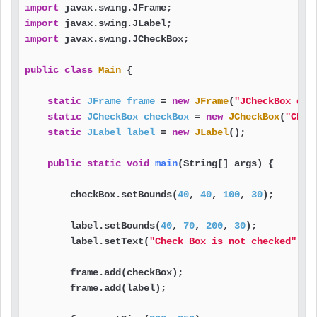
import
import
import
 javax.swing.JCheckBox;

public
class
Main
 {

static
JFrame
frame
=
new
JFrame
(
"JCheckBox dem
static
JCheckBox
checkBox
=
new
JCheckBox
(
"Chec
static
JLabel
label
=
new
JLabel
();            
public
static
void
main
(String[] args)
 {

        checkBox.setBounds(
40
, 
40
, 
100
, 
30
);       
        label.setBounds(
40
, 
70
, 
200
, 
30
);          
        label.setText(
"Check Box is not checked"
); 
        frame.add(checkBox);                       
        frame.add(label);                          