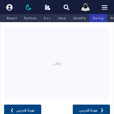
React
Python
C++
Java
JavaFX
Swing
P
❮
عودة للدرس
عودة للدرس
❯