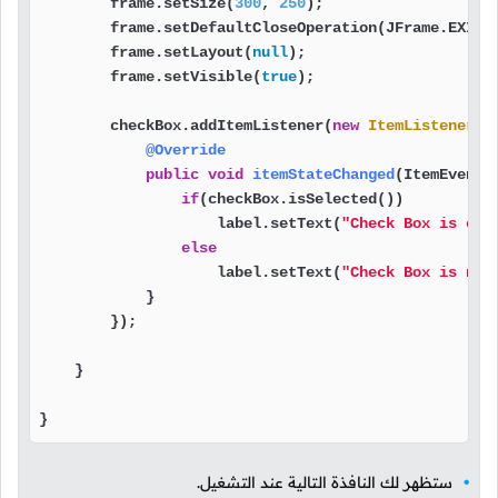
        frame.setSize(
300
, 
250
);                   
        frame.setDefaultCloseOperation(JFrame.EXIT_
        frame.setLayout(
null
);                     
        frame.setVisible(
true
);                    
        checkBox.addItemListener(
new
ItemListener
()
@Override
public
void
itemStateChanged
(ItemEvent 
if
(checkBox.isSelected())          
                    label.setText(
"Check Box is che
else
                    label.setText(
"Check Box is not
            }

        });

    }

}
ستظهر لك النافذة التالية عند التشغيل.