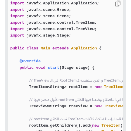
import
import
import
import
import
import
 javafx.stage.Stage;

public
class
Main
extends
Application
 {

@Override
public
void
start
(Stage stage)
 {

شاء كائن من الكلاس
        TreeItem<String> rootItem = 
new
TreeItem
<> 
        TreeView<String> treeView = 
new
TreeView
<>(
// rootItem تحت الكائن TreeItem هنا قمنا بإضافة ثلاث كائنات
        rootItem.getChildren().add(
new
TreeItem
(
"It