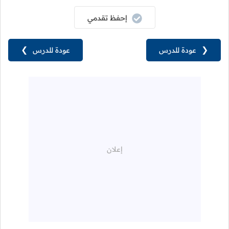
إحفظ تقدمي
❮
عودة للدرس
عودة للدرس
❯