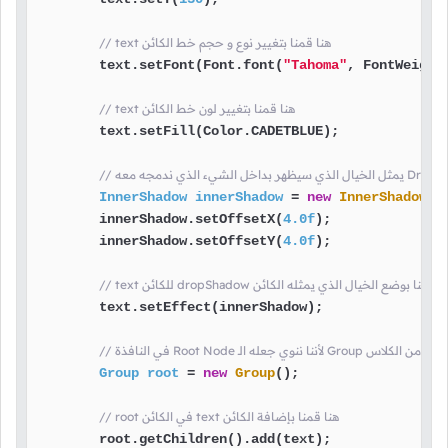
// text هنا قمنا بتغيير نوع و حجم خط الكائن
        text.setFont(Font.font(
"Tahoma"
, FontWeight
// text هنا قمنا بتغيير لون خط الكائن
        text.setFill(Color.CADETBLUE);

InnerShadow
innerShadow
=
new
InnerShadow
();
        innerShadow.setOffsetX(
4.0f
);

        innerShadow.setOffsetY(
4.0f
);

 text للكائن dropShadow هنا قمنا بوضع الخيال الذي يمثله الكائن
        text.setEffect(innerShadow);

الـ Group هنا قمنا بإنشاء كائن من الكلاس
Group
root
=
new
Group
();

// root في الكائن text هنا قمنا بإضافة الكائن
        root.getChildren().add(text);
