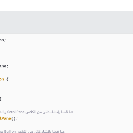
ne;

on
 {



// في النافذة Root Node و الذي ننوي جعله الـ ScrollPane هنا قمنا بإنشاء كائن من الكلاس
lPane
();

// root يمثل الزر الذي سنضعه بداخل الكائن Button هنا قمنا بإنشاء كائن من الكلاس