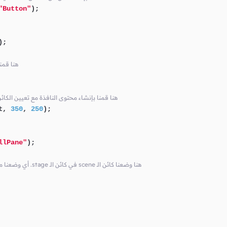
"Button"
);

);

// root في الكا
// فيها و تحديد حجمها Node كأول root هنا قمنا بإنشاء محتوى النافذة مع تعيين الكا
t, 
350
, 
250
);

llPane"
);

// أي وضعنا محتوى النافذة الذي قمنا بإنشائه للنافذة .stage في كائن الـ scene هنا وضعنا كائن الـ