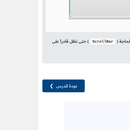
الحاجة
(
)
حتى تظل قادراً على
ScrollBar
عودة للدرس
❯