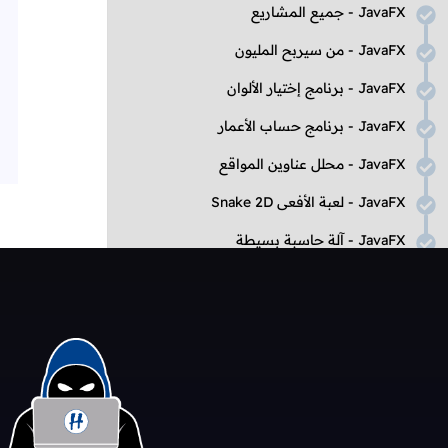
JavaFX
- جميع المشاريع
JavaFX
- من سيربح المليون
JavaFX
- برنامج إختيار الألوان
JavaFX
- برنامج حساب الأعمار
JavaFX
- محلل عناوين المواقع
JavaFX
- لعبة الأفعى
Snake 2D
JavaFX
- آلة حاسبة بسيطة
JavaFX
- آلة حاسبة علمية
JavaFX
- لعبة
Tic Tac Toe
JavaFX
- برنامج إدارة المحتوى
تعلم المزيد