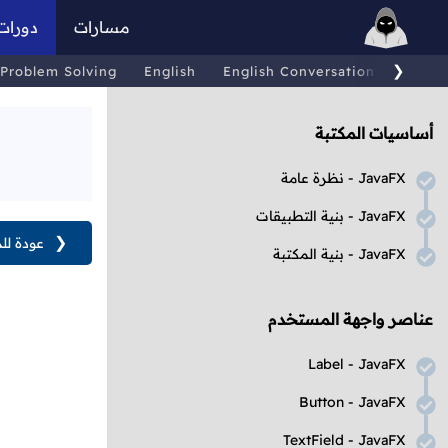
مسارات
دورات
❯
Problem Solving
English
English Conversations
Comp
أساسيات المكتبة
JavaFX
- نظرة عامة
JavaFX
- بنية التطبيقات
❮
عودة لل
JavaFX
- بنية المكتبة
عناصر واجهة المستخدم
Label
-
JavaFX
Button
-
JavaFX
TextField
-
JavaFX