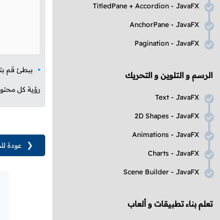
TitledPane
+
Accordion
-
JavaFX
AnchorPane
-
JavaFX
Pagination
-
JavaFX
ببطئ قم بت
الرسم و التلوين و التحريك
رؤية كل محتوى
Text
-
JavaFX
2D Shapes
-
JavaFX
Animations
-
JavaFX
❮
عودة لل
Charts
-
JavaFX
Scene Builder
-
JavaFX
تعلم بناء تطبيقات و ألعاب