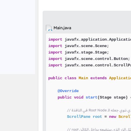
Main.java
import
import
import
import
import
 javafx.scene.control.ScrollPa
public
class
Main
extends
Applicati
@Override
public
void
start
(Stage stage)
 {
ScrollPane
root
=
new
Scrol