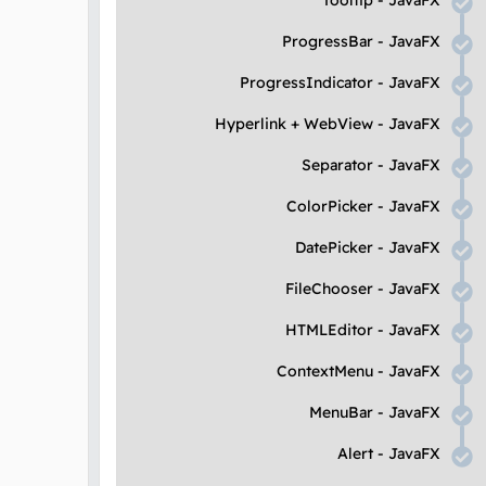
Tooltip
-
JavaFX
ProgressBar
-
JavaFX
ProgressIndicator
-
JavaFX
Hyperlink
+
WebView
-
JavaFX
Separator
-
JavaFX
ColorPicker
-
JavaFX
DatePicker
-
JavaFX
FileChooser
-
JavaFX
HTMLEditor
-
JavaFX
ContextMenu
-
JavaFX
MenuBar
-
JavaFX
Alert
-
JavaFX