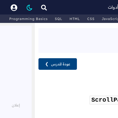
دوات
Programming Basics
SQL
HTML
CSS
JavaScri
عودة للدرس
❯
ScrollP