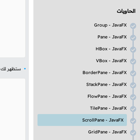
الحاويات
Group
-
JavaFX
Pane
-
JavaFX
HBox
-
JavaFX
VBox
-
JavaFX
ستظهر لك ال
BorderPane
-
JavaFX
StackPane
-
JavaFX
FlowPane
-
JavaFX
TilePane
-
JavaFX
ScrollPane
-
JavaFX
GridPane
-
JavaFX