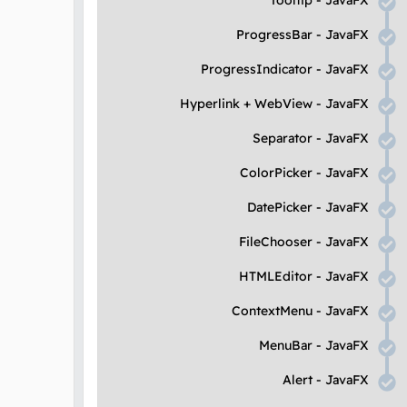
Tooltip
-
JavaFX
ProgressBar
-
JavaFX
ProgressIndicator
-
JavaFX
Hyperlink
+
WebView
-
JavaFX
Separator
-
JavaFX
ColorPicker
-
JavaFX
DatePicker
-
JavaFX
FileChooser
-
JavaFX
HTMLEditor
-
JavaFX
ContextMenu
-
JavaFX
MenuBar
-
JavaFX
Alert
-
JavaFX