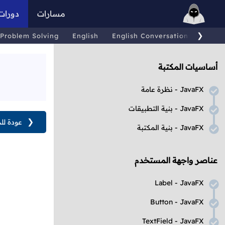
مسارات
دورات
❯
Problem Solving
English
English Conversations
Comp
أساسيات المكتبة
JavaFX
- نظرة عامة
JavaFX
- بنية التطبيقات
❮
عودة لل
JavaFX
- بنية المكتبة
عناصر واجهة المستخدم
Label
-
JavaFX
Button
-
JavaFX
TextField
-
JavaFX