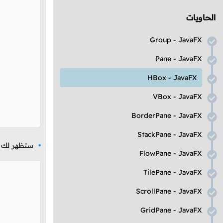
الحاويات
Group
-
JavaFX
Pane
-
JavaFX
HBox
-
JavaFX
VBox
-
JavaFX
BorderPane
-
JavaFX
StackPane
-
JavaFX
ستظهر لك ال
FlowPane
-
JavaFX
TilePane
-
JavaFX
ScrollPane
-
JavaFX
GridPane
-
JavaFX