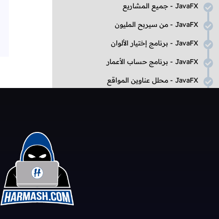
JavaFX
- جميع المشاريع
JavaFX
- من سيربح المليون
JavaFX
- برنامج إختيار الألوان
JavaFX
- برنامج حساب الأعمار
JavaFX
- محلل عناوين المواقع
JavaFX
- لعبة الأفعى
Snake 2D
JavaFX
- آلة حاسبة بسيطة
JavaFX
- آلة حاسبة علمية
JavaFX
- لعبة
Tic Tac Toe
JavaFX
- برنامج إدارة المحتوى
تعلم المزيد