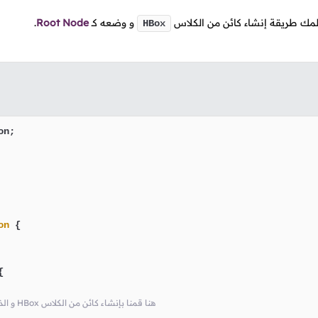
علمك طريقة إنشاء كائن من الكلاس
و وضعه
كـ
Root Node
.
HBox
on
 {



// في النافذة Root Node و الذي ننوي جعله الـ HBox هنا قمنا بإنشاء كائن من الكلاس