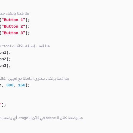
// root هنا قمنا بإنشا
(
"Button 1"
);

(
"Button 2"
);

(
"Button 3"
);

// root في الكائن button3 و button2 و button1 هنا قمنا بإضافة الكائنات
n1);

n2);

n3);

// فيها و تحديد حجمها Node كأول root هنا قمنا بإنشاء محتوى النافذة مع تعيين الكا
t, 
300
, 
150
);

"
);

// أي وضعنا محتوى النافذة الذي قمنا بإنشائه للنافذة .stage في كائن الـ scene هنا وضعنا كائن الـ