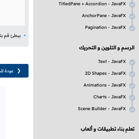
TitledPane
+
Accordion
-
JavaFX
AnchorPane
-
JavaFX
Pagination
-
JavaFX
ببطئ قم بتك
الرسم و التلوين و التحريك
Text
-
JavaFX
❮
عودة لل
2D Shapes
-
JavaFX
Animations
-
JavaFX
Charts
-
JavaFX
Scene Builder
-
JavaFX
تعلم بناء تطبيقات و ألعاب