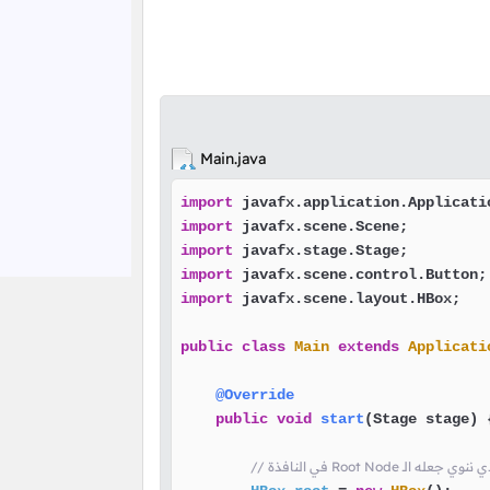
Main.java
import
import
import
import
import
 javafx.scene.layout.HBox;

public
class
Main
extends
Applicati
@Override
public
void
start
(Stage stage)
 {