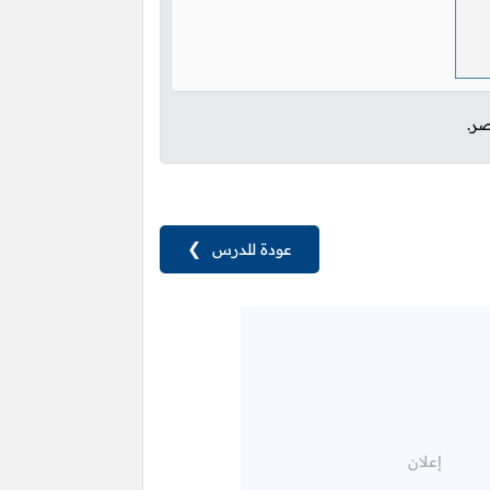
صر.
عودة للدرس
❯