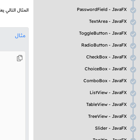
PasswordField
-
JavaFX
المثال التالي ي
TextArea
-
JavaFX
ToggleButton
-
JavaFX
مثال
RadioButton
-
JavaFX
CheckBox
-
JavaFX
ChoiceBox
-
JavaFX
ComboBox
-
JavaFX
ListView
-
JavaFX
TableView
-
JavaFX
TreeView
-
JavaFX
Slider
-
JavaFX