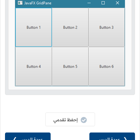
إحفظ تقدمي
❮
عودة للدرس
عودة للدرس
❯