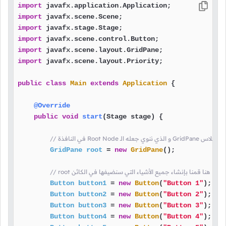
import
import
import
import
import
import
 javafx.scene.layout.Priority;

public
class
Main
extends
Application
 {

@Override
public
void
start
(Stage stage)
 {

قمنا بإنشاء كائن من الكلاس
GridPane
root
=
new
GridPane
();

// root هنا قمنا بإنشاء جميع الأشياء التي سنضيفها في الكائن
Button
button1
=
new
Button
(
"Button 1"
);

Button
button2
=
new
Button
(
"Button 2"
);

Button
button3
=
new
Button
(
"Button 3"
);

Button
button4
=
new
Button
(
"Button 4"
);
