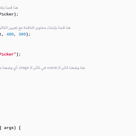
// root في الكائن tePicker
icker);

// فيها و تحديد حجمها Node كأول root هنا قمنا بإنشاء محتوى النافذة مع تعيين الكا
t, 
400
, 
300
);

Picker"
);

// أي وضعنا محتوى النافذة الذي قمنا بإنشائه للنافذة .stage في كائن الـ scene هنا وضعنا كائن الـ
] args)
 {
