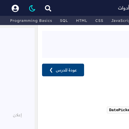
دوات
Programming Basics
SQL
HTML
CSS
JavaScri
عودة للدرس
❯
DatePick