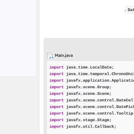
.
Da
Main.java
import
import
import
import
import
import
import
import
import
import
 javafx.util.Callback;
