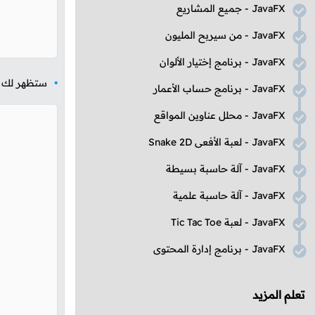
JavaFX
- جميع المشاريع
JavaFX
- من سيربح المليون
JavaFX
- برنامج إختيار الألوان
ستظهر لك ال
JavaFX
- برنامج حساب الأعمار
JavaFX
- محلل عناوين المواقع
JavaFX
- لعبة الأفعى
Snake 2D
JavaFX
- آلة حاسبة بسيطة
JavaFX
- آلة حاسبة علمية
JavaFX
- لعبة
Tic Tac Toe
JavaFX
- برنامج إدارة المحتوى
تعلم المزيد