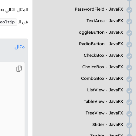
PasswordField
-
JavaFX
المثال التالي ي
TextArea
-
JavaFX
في
الـ
ooltip
ToggleButton
-
JavaFX
RadioButton
-
JavaFX
مثال
CheckBox
-
JavaFX
ChoiceBox
-
JavaFX
ComboBox
-
JavaFX
ListView
-
JavaFX
TableView
-
JavaFX
TreeView
-
JavaFX
Slider
-
JavaFX