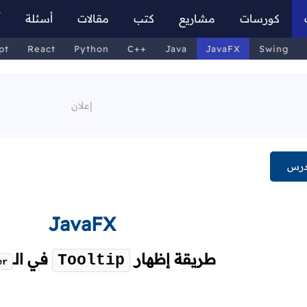
كورسات
مشاريع
كتب
مقالات
أسئلة
أ
pt
React
Python
C++
Java
JavaFX
Swing
درس
JavaFX
طريقة إظهار
في
الـ
Tooltip
er