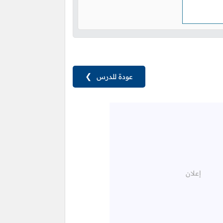
عودة للدرس
❯