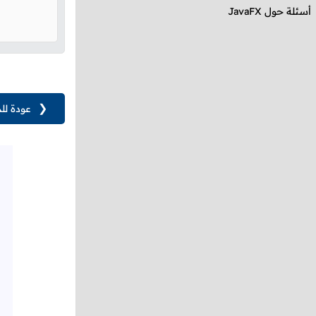
أسئلة حول
JavaFX
❮
عودة لل