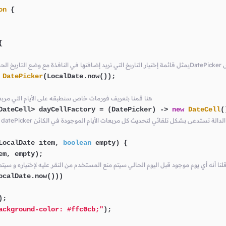
on
 {



لكلاس
DatePicker
(LocalDate.now());

// هنا قمنا بتعريف فورمات خاص سنطبقه على الأيام التي مربعا
DateCell> dayCellFactory = (DatePicker) -> 
new
DateCell
(
 قام المستخدم بتغيير التاريخ datePicker هذه الدالة تستدعى بشكل تلقائي لتحديث كل مربعات الأيام الموجودة في الكائن
LocalDate item, 
boolean
 empty)
 {

em, empty);

نا قلنا أنه أي يوم موجود قبل اليوم الحالي سيتم منع المستخدم من النقر عليه لإختياره و سيتم
ocalDate.now()))

);

ackground-color: #ffc0cb;"
);   
