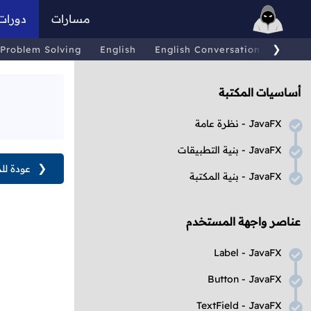
مسارات
دورات
❯
Problem Solving
English
English Conversations
Comp
أساسيات المكتبة
JavaFX
- نظرة عامة
JavaFX
- بنية التطبيقات
❮
عودة لل
JavaFX
- بنية المكتبة
عناصر واجهة المستخدم
Label
-
JavaFX
Button
-
JavaFX
TextField
-
JavaFX