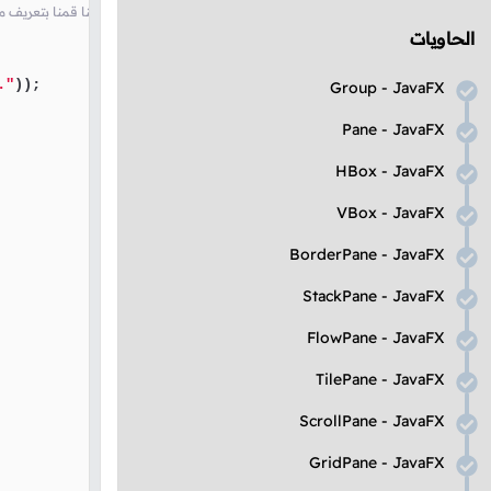
// سنستخدمه بشكل مؤقت لحفظ فارق الأيام بين التاريخ المختار و التاريخ الذي يتم ت
الحاويات
."
));

Group
-
JavaFX
Pane
-
JavaFX
HBox
-
JavaFX
VBox
-
JavaFX
BorderPane
-
JavaFX
StackPane
-
JavaFX
FlowPane
-
JavaFX
TilePane
-
JavaFX
ScrollPane
-
JavaFX
GridPane
-
JavaFX