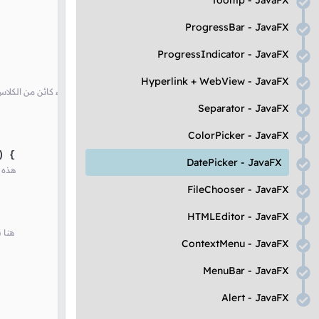
Tooltip
-
JavaFX
ProgressBar
-
JavaFX
ProgressIndicator
-
JavaFX
Hyperlink
+
WebView
-
JavaFX
// يمثل قائمة إختيار التاريخ التي نريد إضافتها في النافذة مع وضع التاريخ الحالي للجهاز كالتاريخ المختار فيه إفتراضياَDatePicker هنا قمنا بإنشاء كائن من ا
Separator
-
JavaFX
ColorPicker
-
JavaFX
) {

DatePicker
-
JavaFX
// كلما
FileChooser
-
JavaFX
HTMLEditor
-
JavaFX
// ه
ContextMenu
-
JavaFX
MenuBar
-
JavaFX
Alert
-
JavaFX