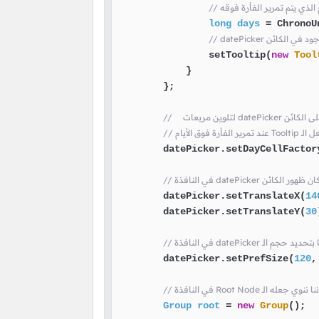
long
days
=
 ChronoU
                setTooltip(
new
Tool
            }

        };

        datePicker.setDayCellFactory
نا بتحديد مكان ظهور الكائن
        datePicker.setTranslateX(
14
        datePicker.setTranslateY(
30
datePick هنا قمنا بتحديد حجم الـ
        datePicker.setPrefSize(
120
,
Group
root
=
new
Group
();
