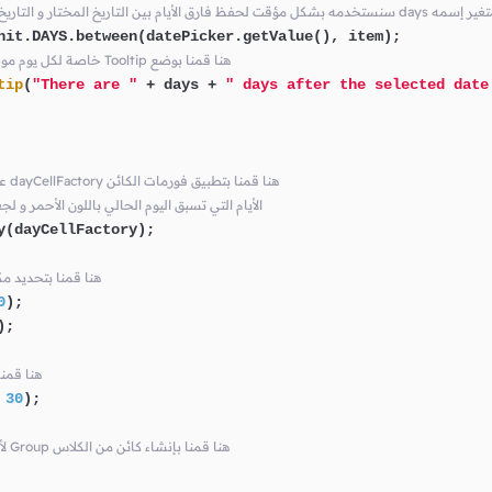
مرير الفأرة فوقه days هنا قمنا بتعريف متغير إسمه
nit.DAYS.between(datePicker.getValue(), item);

// datePicker خاصة لكل يوم موجود في الكائن Tooltip هنا قمنا بوضع
tip
(
"There are "
 + days + 
" days after the selected date
//     لتلوين مربعات datePicker على الكائن dayCellFactory هنا قمنا بتطبيق فورمات الكائن
// عند تمرير الفأرة فوق الأيام Tooltip الأيام التي تسبق اليوم الحالي باللون الأحمر و لجعل الـ 
(dayCellFactory);

// في النافذة datePicker هنا قم
0
);

);

// في النافذة er
 
30
);

// في النافذة Root Node لأننا ننوي جعله الـ Group هنا قمنا بإنشاء كائن من الكلاس