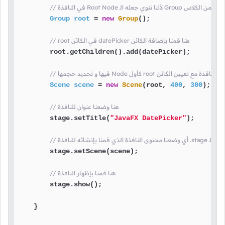
الـ Group هنا قمنا بإنشاء كائن من الكلاس
Group
root
=
new
Group
();

// root في الكائن datePicker هنا قمنا بإضافة الكائن
        root.getChildren().add(datePicker);

 هنا قمنا بإنشاء محتوى النافذة مع تعيين الكائن
Scene
scene
=
new
Scene
(root, 
400
, 
300
);

// هنا وضعنا عنوان للنافذة
        stage.setTitle(
"JavaFX DatePicker"
);

        stage.setScene(scene);

// هنا قمنا بإظهار النافذة
        stage.show();

    }
