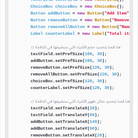
ChoiceBox
choiceBox
=
new
ChoiceBox
();

Button
addButton
=
new
Button
(
"Add Item"
);

Button
removeButton
=
new
Button
(
"Remove Se
Button
removeAllButton
=
new
Button
(
"Remove
Label
counterLabel
=
new
Label
(
"Total items
// هنا قمنا بتحديد حجم الأشياء التي سنضيفها في النافذة
        textField.setPrefSize(
100
, 
30
);

        addButton.setPrefSize(
100
, 
30
);

        removeButton.setPrefSize(
220
, 
30
);

        removeAllButton.setPrefSize(
220
, 
30
);

        choiceBox.setPrefSize(
120
, 
30
);

        counterLabel.setPrefSize(
120
, 
30
);

// هنا قمنا بتحديد مكان ظهور الأشياء التي سنضيفها في النافذة
        textField.setTranslateX(
20
);

        textField.setTranslateY(
60
);

        addButton.setTranslateX(
140
);

        addButton.setTranslateY(
60
);

        removeButton.setTranslateX(
20
);
