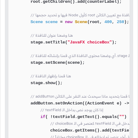
        root.getChildren().add(counterLabel);

 هنا قمنا بإنشاء محتوى النافذة مع تعيين الكائن
Scene
scene
=
new
Scene
(root, 
400
, 
250
);

// هنا وضعنا عنوان للنافذة
        stage.setTitle(
"JavaFX choiceBox"
);

        stage.setScene(scene);

// هنا قمنا بإظهار النافذة
        stage.show();

// addButton هنا قمنا بتحديد ماذا سيحدث عند النقر على الكائن
        addButton.setOnAction((ActionEvent e) -> {

// textField إذا كان يوجد نص بداخل الـ
if
( !textField.getText().equals(
""
) ) {

te ستيم إضافة النص المدخل في الـ
                choiceBox.getItems().add(textField.g
choice بعدها سيتم جعل آخر عنصر تم إدخاله في الـ