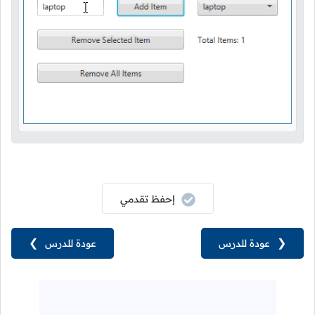
إحفظ تقدمي
❮
عودة للدرس
عودة للدرس
❯