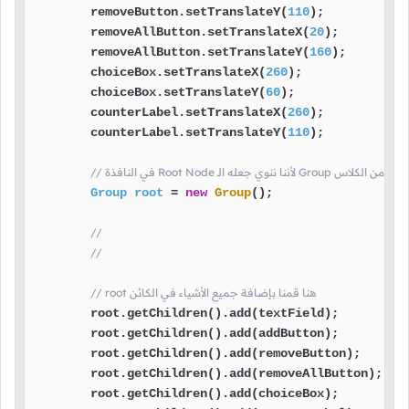
        removeButton.setTranslateY(
110
);

        removeAllButton.setTranslateX(
20
);

        removeAllButton.setTranslateY(
160
);

        choiceBox.setTranslateX(
260
);

        choiceBox.setTranslateY(
60
);

        counterLabel.setTranslateX(
260
);

        counterLabel.setTranslateY(
110
);

الـ Group هنا قمنا بإنشاء كائن من الكلاس
Group
root
=
new
Group
();

//
//
// root هنا قمنا بإضافة جميع الأشياء في الكائن
        root.getChildren().add(textField);

        root.getChildren().add(addButton);

        root.getChildren().add(removeButton);

        root.getChildren().add(removeAllButton);

        root.getChildren().add(choiceBox);
