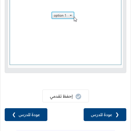
إحفظ تقدمي
❮
عودة للدرس
عودة للدرس
❯