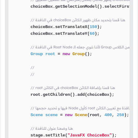
        choiceBox.getSelectionModel().selectFirst();
// في النافذة choiceBox هنا قمنا بتحديد مكان ظهور الكائن
        choiceBox.setTranslateX(
150
);

        choiceBox.setTranslateY(
60
);

الـ Group هنا قمنا بإنشاء كائن من الكلاس
Group
root
=
new
Group
();

//
//
// root في الكائن choiceBox هنا قمنا بإضافة الكائن
        root.getChildren().add(choiceBox);

 هنا قمنا بإنشاء محتوى النافذة مع تعيين الكائن
Scene
scene
=
new
Scene
(root, 
400
, 
250
);

// هنا وضعنا عنوان للنافذة
        stage.setTitle(
"JavaFX ChoiceBox"
);
