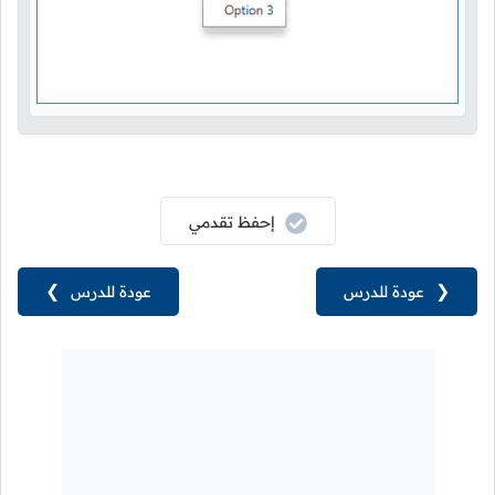
إحفظ تقدمي
❮
عودة للدرس
عودة للدرس
❯