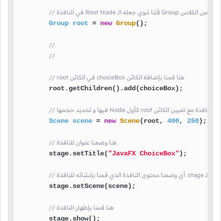
الـ Group هنا قمنا بإنشاء كائن من الكلاس
Group
root
=
new
Group
();

//
//
// root في الكائن choiceBox هنا قمنا بإضافة الكائن
        root.getChildren().add(choiceBox);

 هنا قمنا بإنشاء محتوى النافذة مع تعيين الكائن
Scene
scene
=
new
Scene
(root, 
400
, 
250
);

// هنا وضعنا عنوان للنافذة
        stage.setTitle(
"JavaFX ChoiceBox"
);

        stage.setScene(scene);

// هنا قمنا بإظهار النافذة
        stage.show();
