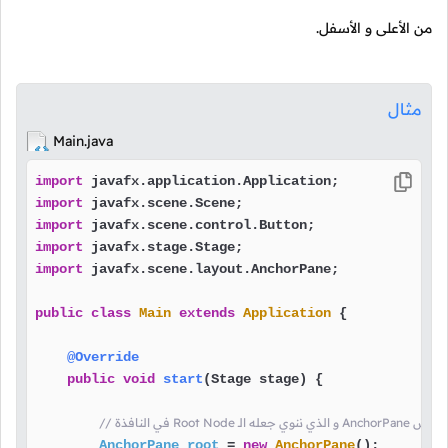
من الأعلى و الأسفل.
مثال
Main.java
import
import
import
import
import
 javafx.scene.layout.AnchorPane;

public
class
Main
extends
Application
 {

@Override
public
void
start
(Stage stage)
 {

شاء كائن من الكلاس
AnchorPane
root
=
new
AnchorPane
();
