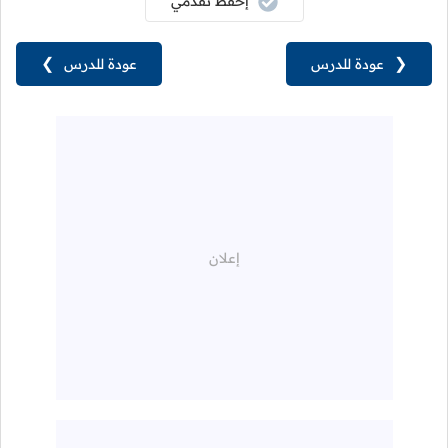
إحفظ تقدمي
❮
عودة للدرس
عودة للدرس
❯