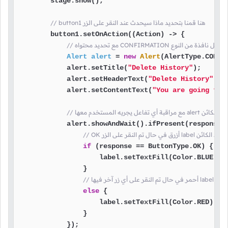
        stage.show();

// button1 هنا قمنا بتحديد ماذا سيحدث عند النقر على الزر
        button1.setOnAction((Action) -> {

Alert
alert
=
new
Alert
(AlertType.CONFIR
            alert.setTitle(
"Delete History"
);

            alert.setHeaderText(
"Delete History"
);

            alert.setContentText(
"You are going to 
فذة التي يمثلها الكائن
            alert.showAndWait().ifPresent(response -
نه سيتم جعل لون خط الكائن
if
 (response == ButtonType.OK) {

                    label.setTextFill(Color.BLUE);

                }

ن خط الكائن
else
 {

                    label.setTextFill(Color.RED);

                }

            });
