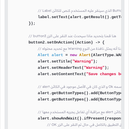
ضع إسم الـ
            label.setText(alert.getResult().getText(
        });

// button3 هنا قمنا بتحديد ماذا سيحدث عند النقر على الزر
        button2.setOnAction((Action) -> {

Alert
alert
=
new
Alert
(AlertType.WARNIN
            alert.setTitle(
"Warning"
);

            alert.setHeaderText(
"Warning"
);

            alert.setContentText(
"Save changes befo
            alert.getButtonTypes().add(ButtonType.NO
            alert.getButtonTypes().add(ButtonType.CA
فذة التي يمثلها الكائن
            alert.showAndWait().ifPresent(response -
ه سيتم إغلاق التطبيق بالكامل في حال تم النقر على الزر