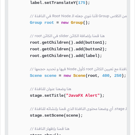
        label.setTranslateY(
175
);

الـ Group هنا قمنا بإنشاء كائن من الكلاس
Group
root
=
new
Group
();

// root في الكائن slider هنا قمنا بإضافة الكائن
        root.getChildren().add(button1);

        root.getChildren().add(button2);

        root.getChildren().add(label);

 هنا قمنا بإنشاء محتوى النافذة مع تعيين الكائن
Scene
scene
=
new
Scene
(root, 
400
, 
250
);

// هنا وضعنا عنوان للنافذة
        stage.setTitle(
"JavaFX Alert"
);

        stage.setScene(scene);

// هنا قمنا بإظهار النافذة