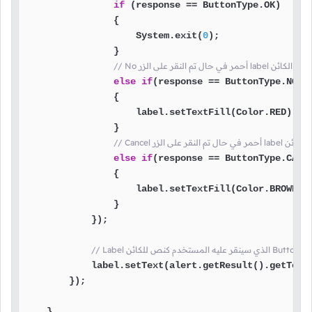
if
 (response == ButtonType.OK)

                {

                    System.exit(
0
);

                }

ه سيتم جعل لون خط الكائن
else
if
(response == ButtonType.NO)

                {

                    label.setTextFill(Color.RED);

                }

عل لون خط الكائن
else
if
(response == ButtonType.CANCE
                {

                    label.setTextFill(Color.BROWN);

                }

            });

ضع إسم الـ
            label.setText(alert.getResult().getText(
        });

    }
