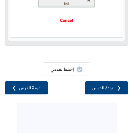
إحفظ تقدمي
❮
عودة للدرس
عودة للدرس
❯