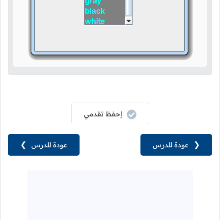
إحفظ تقدمي
❮
عودة للدرس
عودة للدرس
❯