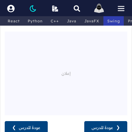
React
Python
C++
Java
JavaFX
Swing
P
❮
عودة للدرس
عودة للدرس
❯