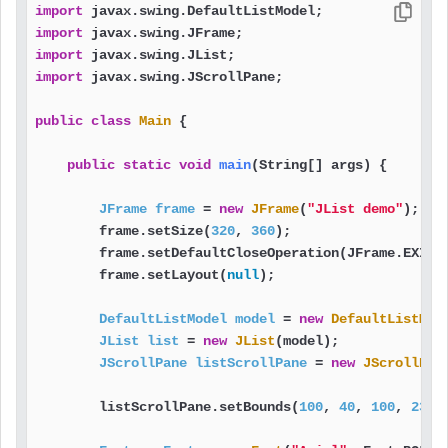
import
import
import
import
 javax.swing.JScrollPane;

public
class
Main
 {

public
static
void
main
(String[] args)
 {

JFrame
frame
=
new
JFrame
(
"JList demo"
);   
        frame.setSize(
320
, 
360
);                   
        frame.setDefaultCloseOperation(JFrame.EXIT_
        frame.setLayout(
null
);                     
DefaultListModel
model
=
new
DefaultListMod
JList
list
=
new
JList
(model);             
JScrollPane
listScrollPane
=
new
JScrollPan
        listScrollPane.setBounds(
100
, 
40
, 
100
, 
230
)