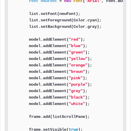
Font
newFont
=
new
Font
(
"Arial"
, Font.BOLD,
        list.setFont(newFont);                     
        list.setForeground(Color.cyan);            
        list.setBackground(Color.gray);            
        model.addElement(
"red"
);                   
        model.addElement(
"blue"
);

        model.addElement(
"green"
);

        model.addElement(
"yellow"
);

        model.addElement(
"orange"
);

        model.addElement(
"brown"
);

        model.addElement(
"pink"
);

        model.addElement(
"purple"
);

        model.addElement(
"gray"
);

        model.addElement(
"black"
);

        model.addElement(
"white"
);

        frame.add(listScrollPane);                 
        frame.setVisible(
true
);                    