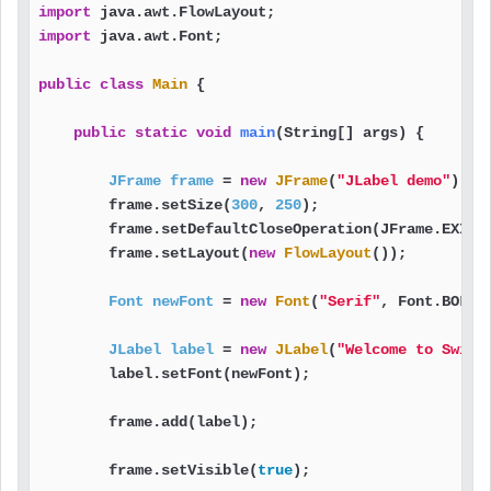
import
import
 java.awt.Font;

public
class
Main
 {

public
static
void
main
(String[] args)
 {

JFrame
frame
=
new
JFrame
(
"JLabel demo"
);  
        frame.setSize(
300
, 
250
);                   
        frame.setDefaultCloseOperation(JFrame.EXIT_
        frame.setLayout(
new
FlowLayout
());         
Font
newFont
=
new
Font
(
"Serif"
, Font.BOLD,
JLabel
label
=
new
JLabel
(
"Welcome to Swing
        label.setFont(newFont);                    
        frame.add(label);                          
        frame.setVisible(
true
);                    