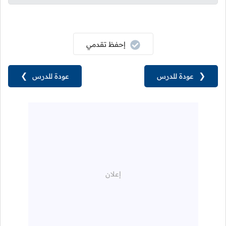
إحفظ تقدمي
❮
عودة للدرس
عودة للدرس
❯