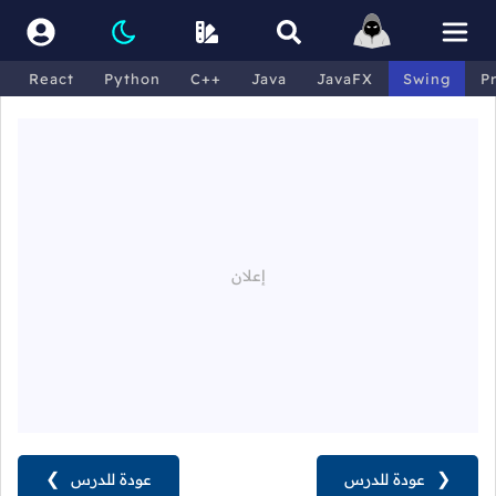
React
Python
C++
Java
JavaFX
Swing
P
❮
عودة للدرس
عودة للدرس
❯