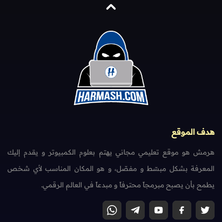
هدف الموقع
هرمش هو موقع تعليمي مجاني يهتم بعلوم الكمبيوتر و يقدم إليك
المعرفة بشكل مبسّط و مفصّل، و هو المكان المناسب لأي شخص
يطمح بأن يصبح مبرمجاً محترفاً و مبدعاً في العالم الرقمي.