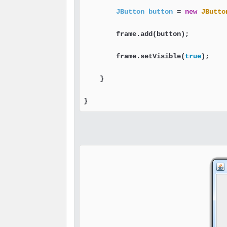
JButton
button
=
new
JButto
        frame.add(button);         
        frame.setVisible(
true
);    
    }

}