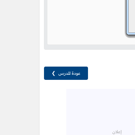
عودة للدرس
❯