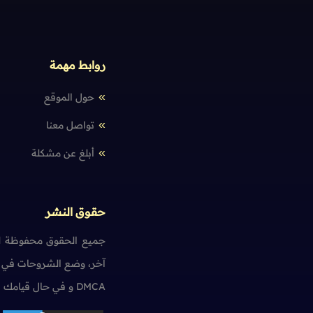
Swing
- برنامج حساب الأعمار
Swing
- لعبة الأفعى
Snake 2D
Swing
- محلل عناوين المواقع
روابط مهمة
Swing
- برنامج إدارة المحتوى
حول الموقع
تواصل معنا
تعلم المزيد
أبلغ عن مشكلة
أسئلة حول
Swing
حقوق النشر
جميع الحقوق محفوظة لم
آخر، وضع الشروحات في ت
DMCA و في حال قيامك بمخالفة حقوق النشر سنضطر آسفين لاتخاذ الإجراءات اللازمة.