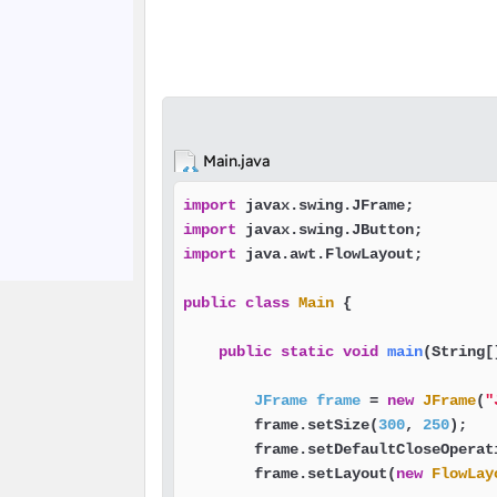
Main.java
import
import
import
 java.awt.FlowLayout;

public
class
Main
 {

public
static
void
main
(String[
JFrame
frame
=
new
JFrame
(
"
        frame.setSize(
300
, 
250
);   
        frame.setDefaultCloseOperat
        frame.setLayout(
new
FlowLay