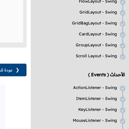
FlowLayout - Swing
GridLayout - Swing
GridBagLayout - Swing
CardLayout - Swing
GroupLayout - Swing
Scroll Layout - Swing
❮
عودة لل
الأحداث
( Events )
ActionListener - Swing
ItemListener - Swing
KeyListener - Swing
MouseListener - Swing