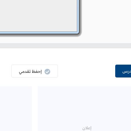
درس
إحفظ تقدمي