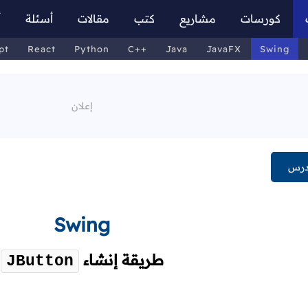
كورسات
مشاريع
كتب
مقالات
أسئلة
أ
pt
React
Python
C++
Java
JavaFX
Swing
درس
Swing
طريقة إنشاء
JButton