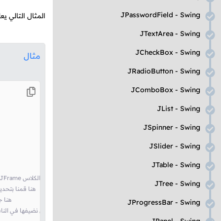
JPasswordField - Swing
المثال التالي ي
JTextArea - Swing
JCheckBox - Swing
مثال
JRadioButton - Swing
JComboBox - Swing
JList - Swing
JSpinner - Swing
JSlider - Swing
JTable - Swing
// أي قمنا بإنشاء نافذة مع وضع عنوان لها JFrame هنا أنشأنا كائن من الكلاس
JTree - Swing
// هنا قمنا بتحديد حج
// هن
JProgressBar - Swing
// حتى نجعل الأشياء التي نضيفها في النافذة تترب وراء بعضها و في وسط النافذة FlowLayout إستخدمنا الـ