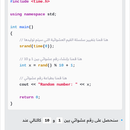
#
include
<time.h>
using
namespace
 std;

int
main
()
{

// هنا قمنا بتغيير سلسلة القيم العشوائية التي سيتم توليدها
srand
(
time
(
0
));

// هنا قمنا بإنشاء رقم عشوائي بين 1 و 10
int
 x = 
rand
() % 
10
 + 
1
;

// هنا قمنا بطباعة رقم عشوائي
    cout << 
"Random number: "
 << x;

return
0
;

}
سنحصل على رقم عشوائي بين
و
كالتالي عند
10
1