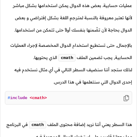
عمليات حسابية. بعض هذه الدوال يمكن استخدامها بشكل مباشر
لأنها تعتبر معروفة بالنسبة لمترجم اللغة بشكل إفتراضي و بعض
الدوال بحاجة لأن تضّمنها بنفسك أولاً حتى تتمكن من استخدامها.
بالإجمال, حتى تستطيع استخدام الدوال المخصصة لإجراء العمليات
الحسابية, يجب تضمين الملف
الذي يحتويها.
cmath
لذلك ستجد أننا سنضيف السطر التالي في أي مثال نستخدم فيه
إحدى الدوال التي سنتعلمها في هذا الدرس.
#
include
<cmath>
هذا السطر يعني أننا نريد إضافة محتوى الملف
في البرنامج
cmath
مما يجعلنا قادرين على استخدام الدوال الموجودة فيه.