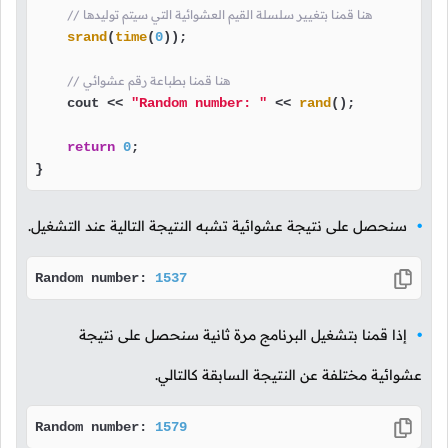
// هنا قمنا بتغيير سلسلة القيم العشوائية التي سيتم توليدها
srand
(
time
(
0
));

// هنا قمنا بطباعة رقم عشوائي
    cout << 
"Random number: "
 << 
rand
();

return
0
;

}
سنحصل على نتيجة عشوائية تشبه النتيجة التالية عند التشغيل.
Random number: 
1537
إذا قمنا بتشغيل البرنامج مرة ثانية سنحصل على نتيجة
عشوائية مختلفة عن النتيجة السابقة كالتالي.
Random number: 
1579