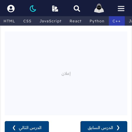
HTML
CSS
JavaScript
React
Python
C++
J
❮
الدرس السابق
الدرس التالي
❯