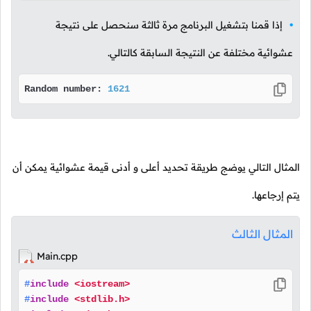
إذا قمنا بتشغيل البرنامج مرة ثالثة سنحصل على نتيجة
عشوائية مختلفة عن النتيجة السابقة كالتالي.
Random number: 
1621
المثال التالي يوضج طريقة تحديد أعلى و أدنى قيمة عشوائية يمكن أن
يتم إرجاعها.
المثال الثالث
Main.cpp
#
include
<iostream>
#
include
<stdlib.h>