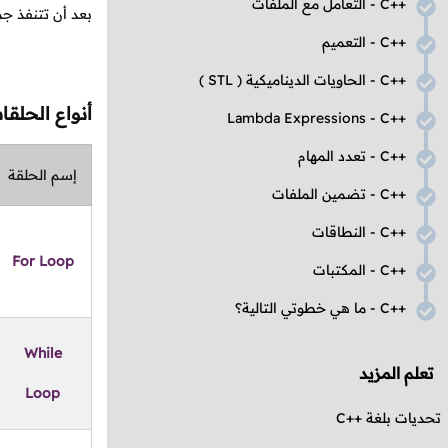
C++
- التعامل مع الملفات
بعد أن تتنفذ جم
C++
- التعميم
C++
- الحاويات الديناميكية (
STL
)
أنواع الحلق
Lambda Expressions
-
C++
C++
- تعدد المهام
إسم الحلقة
C++
- تضمين الملفات
C++
- النطاقات
For Loop
C++
- المكتبات
C++
- ما هي خطوتي التالية؟
While
تعلم المزيد
Loop
تحديات بلغة
C++