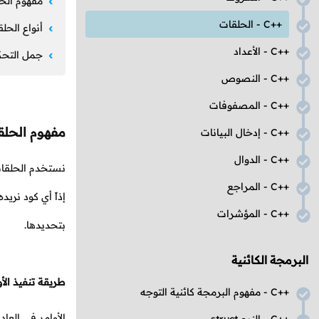
مفهوم الح
C++
- الحلقات
أنواع الح
C++
- الأعداد
جمل التحك
C++
- النصوص
C++
- المصفوفات
مفهوم الحلق
C++
- إدخال البيانات
C++
- الدوال
نستخدم الحلقا
C++
- المراجع
إذاً أي كود نري
C++
- المؤشرات
بتحديدها.
البرمجة الكائنية
طريقة تنفيذ الأ
C++
- مفهوم البرمجة كائنية التوجه
الأوامر في العا