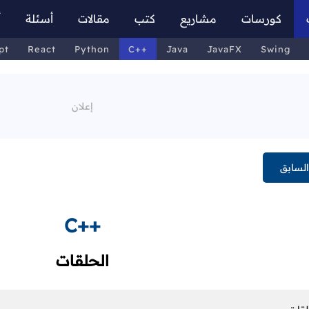
كورسات
مشاريع
كتب
مقالات
أسئلة
أ
pt
React
Python
C++
Java
JavaFX
Swing
لسابق
C++
الحلقات