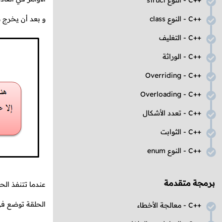
C++
- النوع
struct
C++
- النوع
class
و بعد أن يخرج م
C++
- التغليف
C++
- الوراثة
Overriding
-
C++
Overloading
-
C++
C++
- تعدد الأشكال
C++
- الثوابت
C++
- النوع
enum
برمجة متقدمة
عندما تتنفذ الح
الحلقة توضع في
C++
- معالجة الأخطاء