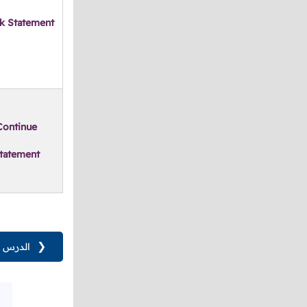
k Statement
Continue
tatement
❮
الدرس ا