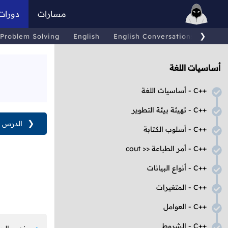
مسارات
دورات
❯
Problem Solving
English
English Conversations
Comp
أساسيات اللغة
C++
- أساسيات اللغة
C++
- تهيئة بيئة التطوير
❮
الدرس ا
C++
- أسلوب الكتابة
C++
- أمر الطباعة
cout >>
C++
- أنواع البيانات
C++
- المتغيرات
C++
- العوامل
C++
- الشروط