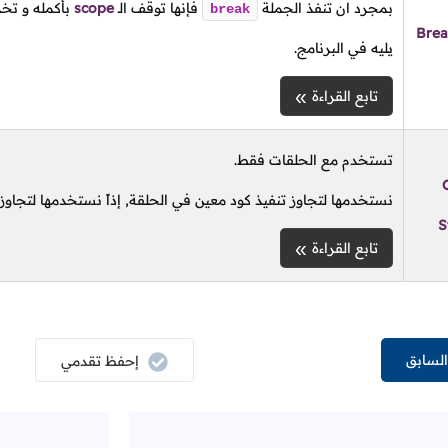
بمجرد ان تنفذ الجملة
فإنها توقف
الـ
scope
بأكمله و تخر
break
Brea
يليه في البرنامج.
تابع القراءة
تستخدم مع الحلقات فقط.
نستخدمها لتجاوز تنفيذ كود معين في الحلقة, إذاً نستخدمها لتجاو
S
تابع القراءة
لسابق
إحفظ تقدمي