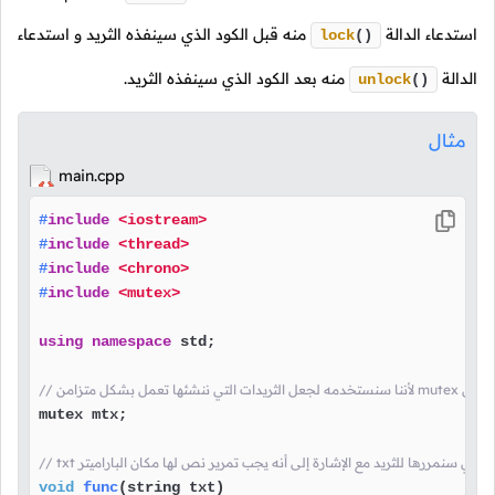
استدعاء الدالة
منه قبل الكود الذي سينفذه الثريد و استدعاء
lock
()
الدالة
منه بعد الكود الذي سينفذه الثريد.
unlock
()
مثال
main.cpp
#
include
<iostream>
#
include
<thread>
#
include
<chrono>
#
include
<mutex>
using
namespace
 std;

شاء كائن من الكلاس
mutex mtx;

الدالة التي سنمررها للثريد مع الإشارة إلى أنه يجب تمرير نص لها مكان الباراميتر
void
func
(string txt)