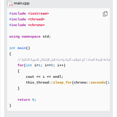
main.cpp
#
include
<iostream>
#
include
<thread>
#
include
<chrono>
using
namespace
 std;

int
main
()
{

ء حلقة تقوم في كل دورة بطباعة قيمة العداد
for
(
int
 i=
1
; i<=
5
; i++)

    {

        cout << i << endl;

        this_thread::
sleep_for
(chrono::
seconds
(
1
));

    }

return
0
;

}