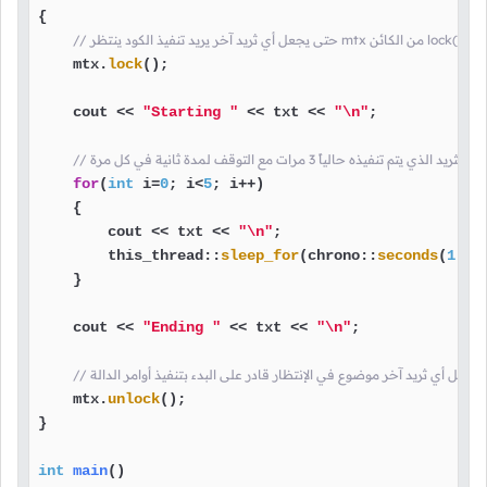
{

باستدعاء الدالة
    mtx.
lock
();

    cout << 
"Starting "
 << txt << 
"\n"
;

نفيذه حالياً 3 مرات مع التوقف لمدة ثانية في كل مرة
for
(
int
 i=
0
; i<
5
; i++)

    {

        cout << txt << 
"\n"
;

        this_thread::
sleep_for
(chrono::
seconds
(
1
));

    }

    cout << 
"Ending "
 << txt << 
"\n"
;

    mtx.
unlock
();

}

int
main
()