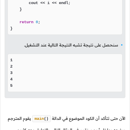
        cout << i << endl;

    }

return
0
;

}
سنحصل على نتيجة تشبه النتيجة التالية عند التشغيل.
1

2

3

4

5
الآن حتى تتأكد أن الكود الموضوع في الدالة
يقوم المترجم
main
()