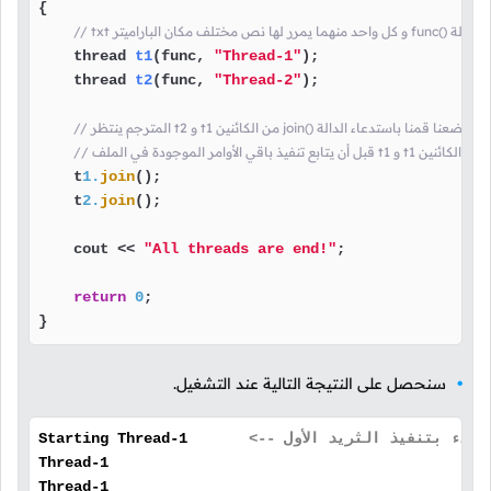
{

thread 
t1
(func, 
"Thread-1"
)
;

thread 
t2
(func, 
"Thread-2"
)
;

// المترجم ينتظر t2 و t1 من الكائنين join() هنا وضعنا قمنا باستدعاء الدالة
 باقي الأوامر الموجودة في الملف t1 و t1 أن يتوقف الكائنين
    t
1.
join
();

    t
2.
join
();

    cout << 
"All threads are end!"
;

return
0
;

}
سنحصل على النتيجة التالية عند التشغيل.
م البدء بتنفيذ الثريد الأول
Starting Thread-1
Thread-1
Thread-1