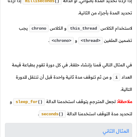
إذا أردنا تحديد المدة بالثواني, أو الدالة
إذا أردنا
milliseconds
()
تحديد المدة بأجزاء من الثانية.
لاستخدام الكلاس
و الكلاس
يجب
chrono
this_thread
تضمين الملفين
و
.
<chrono>
<thread>
في المثال التالي قمنا بإنشاء حلقة, في كل دورة تقوم بطباعة قيمة
العداد
و من ثم تتوقف مدة ثانية واحدة قبل أن تنتقل للدورة
i
التالية.
ملاحظة:
لجعل المترجم يتوقف استخدمنا الدالة
و
sleep_for
()
لتحديد مدة التوقف استخدمنا الدالة
.
seconds
()
المثال الثاني