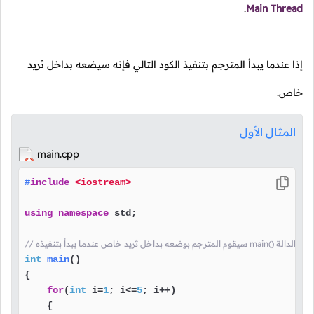
.
Main Thread
إذا عندما يبدأ المترجم بتنفيذ الكود التالي فإنه سيضعه بداخل ثريد
خاص.
المثال الأول
main.cpp
#
include
<iostream>
using
namespace
 std;

) كل الكود الموضوع بداخل الدالة
int
main
()
{

for
(
int
 i=
1
; i<=
5
; i++)

    {
