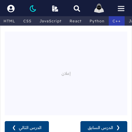
HTML
CSS
JavaScript
React
Python
C++
J
❮
الدرس السابق
الدرس التالي
❯