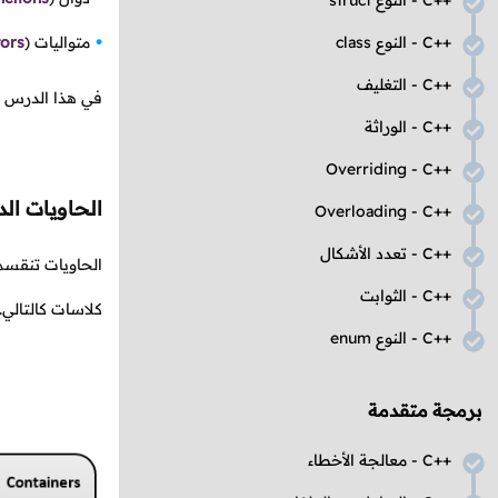
C++
- النوع
struct
C++
- النوع
class
متواليات
(
tors
C++
- التغليف
في هذا الدرس س
C++
- الوراثة
Overriding
-
C++
الحاويات الد
Overloading
-
C++
C++
- تعدد الأشكال
الحاويات تنقسم 
C++
- الثوابت
كلاسات كالتالي.
C++
- النوع
enum
برمجة متقدمة
C++
- معالجة الأخطاء