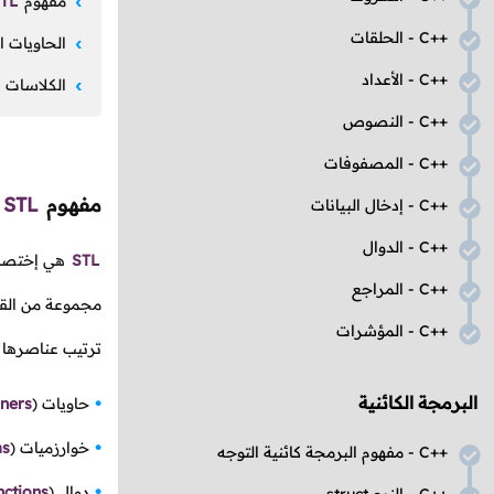
مفهوم
TL
C++
- الحلقات
الحاويات ا
C++
- الأعداد
الكلاسات 
C++
- النصوص
C++
- المصفوفات
مفهوم
STL
C++
- إدخال البيانات
C++
- الدوال
STL
هي إختصار
C++
- المراجع
مجموعة من القي
C++
- المؤشرات
ترتيب عناصرها و
البرمجة الكائنية
حاويات
(
iners
خوارزميات
(
ms
C++
- مفهوم البرمجة كائنية التوجه
دوال
(
nctions