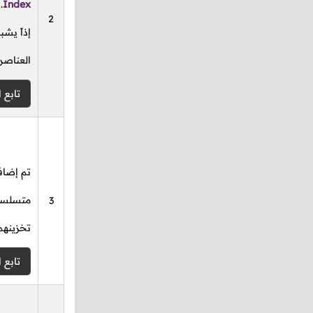
.
Index
2
إذاً يش
العناصر
تابع ا
تم إضافة
متسلسل 
3
تخزينهم
تابع ا