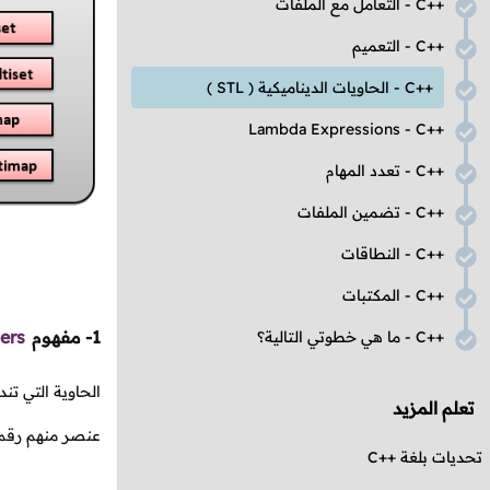
C++
- التعامل مع الملفات
C++
- التعميم
C++
- الحاويات الديناميكية (
STL
)
Lambda Expressions
-
C++
C++
- تعدد المهام
C++
- تضمين الملفات
C++
- النطاقات
C++
- المكتبات
1- مفهوم
ers
C++
- ما هي خطوتي التالية؟
الحاوية التي ت
تعلم المزيد
عنصر منهم رقم
تحديات بلغة
C++