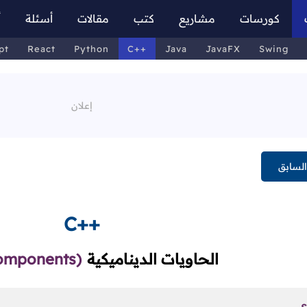
كورسات
مشاريع
كتب
مقالات
أسئلة
أ
pt
React
Python
C++
Java
JavaFX
Swing
لسابق
C++
الحاويات الديناميكية
omponents)