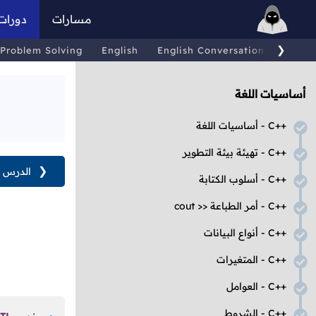
مسارات
دورات
❯
Problem Solving
English
English Conversations
Comp
أساسيات اللغة
C++
- أساسيات اللغة
C++
- تهيئة بيئة التطوير
❮
الدرس ا
C++
- أسلوب الكتابة
C++
- أمر الطباعة
cout >>
C++
- أنواع البيانات
C++
- المتغيرات
C++
- العوامل
C++
- الشروط