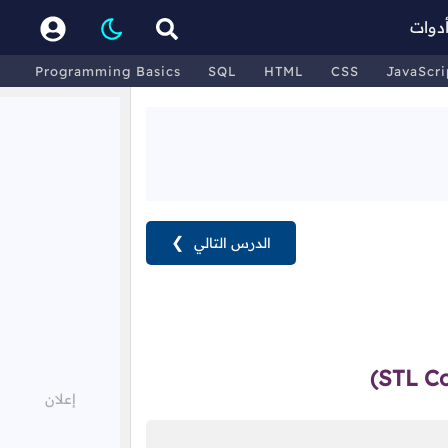
دوات
Programming Basics
SQL
HTML
CSS
JavaScri
الدرس التالي
❯
(STL C