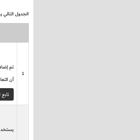
الجدول التالي 
تم إضافة
1
أن التع
تابع ا
يستخدم 