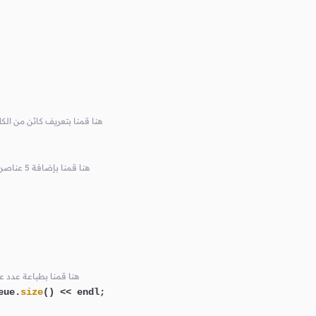
// int يمكنه أن يحتوي على قيم نوعها queue هنا قمنا بتعريف كائن م
// push() باستخدام الدالة myQueue هنا قمنا بإضافة 5 عناصر في الكائن
// size() باستخدام الدالة myQueue هنا قمنا 
eue.
size
() << endl;
