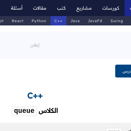
كورسات
مشاريع
كتب
مقالات
أسئلة
أ
pt
React
Python
C++
Java
JavaFX
Swing
درس
C++
الكلاس
queue