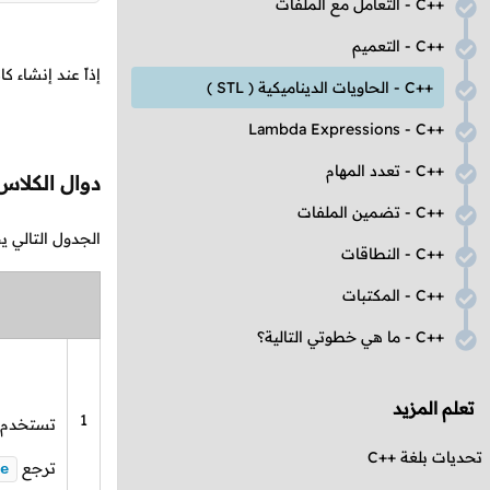
C++
- التعامل مع الملفات
C++
- التعميم
إذاً عند إنشاء 
C++
- الحاويات الديناميكية (
STL
)
Lambda Expressions
-
C++
C++
- تعدد المهام
دوال الكلا
C++
- تضمين الملفات
الجدول التالي 
C++
- النطاقات
C++
- المكتبات
C++
- ما هي خطوتي التالية؟
تعلم المزيد
1
تستخدم لم
تحديات بلغة
C++
ترجع
e