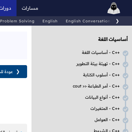
مسارات
دورات
❯
Problem Solving
English
English Conversations
Comp
أساسيات اللغة
C++
- أساسيات اللغة
C++
- تهيئة بيئة التطوير
❮
عودة لل
C++
- أسلوب الكتابة
C++
- أمر الطباعة
cout >>
C++
- أنواع البيانات
C++
- المتغيرات
C++
- العوامل
C++
- الشروط