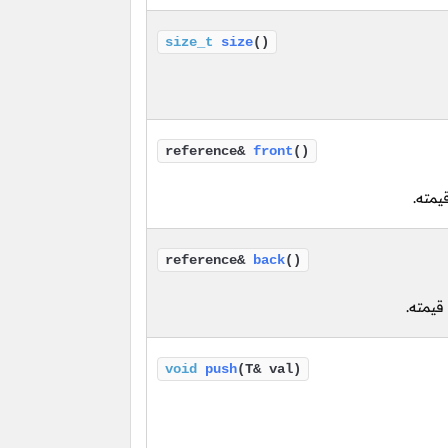
size_t
size
()
reference&
front
()
يمته.
reference&
back
()
قيمته.
void
push
(T& val)