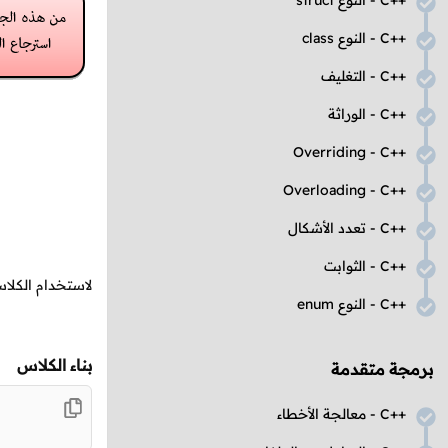
C++
- النوع
struct
C++
- النوع
class
C++
- التغليف
C++
- الوراثة
Overriding
-
C++
Overloading
-
C++
C++
- تعدد الأشكال
C++
- الثوابت
لاستخدام الكل
C++
- النوع
enum
بناء الكلاس
برمجة متقدمة
C++
- معالجة الأخطاء