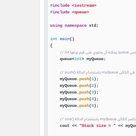
#
include
<iostream>
#
include
<queue>
using
namespace
 std;

int
main
()
{

ن الكلاس
    queue<
int
> myQueue;

    myQueue.
push
(
1
);

    myQueue.
push
(
2
);

    myQueue.
push
(
3
);

    myQueue.
push
(
4
);

    myQueue.
push
(
5
);

بطباعة عدد عناصر الكائن
    cout << 
"Stack size = "
 << myQu