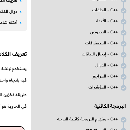
تعريف ال
C++
- الحلقات
دوال الكل
C++
- الأعداد
أمثلة شام
C++
- النصوص
C++
- المصفوفات
تعريف الكل
C++
- إدخال البيانات
C++
- الدوال
يستخدم لإنشاء 
C++
- المراجع
فيه باتجاه واحد
C++
- المؤشرات
طريقة تخزين ال
البرمجة الكائنية
في الحاوية هو أ
C++
- مفهوم البرمجة كائنية التوجه