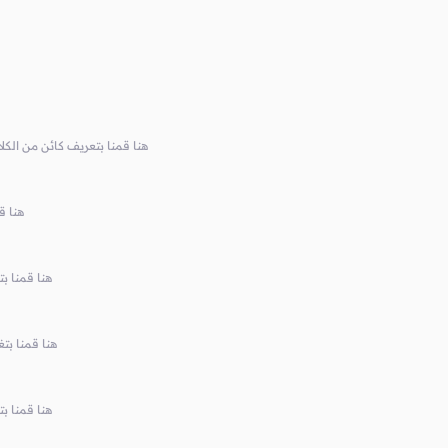
// int يمكنه أن يحتوي على 5 قيم نوعها array هنا قمنا بتعريف كائن من
// هنا قمنا
// إلى 5 Array
// إلى 7 myArray
// إلى 9 Array