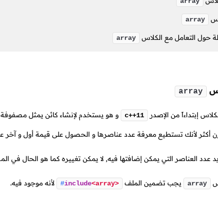
كلاس
array
اس
array
لة حول التعامل مع الكلاس
array
اس
array
كلاس إبتداءاً من الإصدر
و هو يستخدم لإنشاء كائن يمثل مصفوفة م
c++11
رن أكثر لأنك تستطيع معرفة عدد عناصرها و الحصول على قيمة أول و آخر ع
د عدد العناصر التي يمكن إضافتها فيه, لا يمكن تغييره كما هو الحال في الم
اس
يجب تضمين الملف
لأنه موجود فيه.
#
include
<array>
array