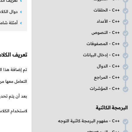
تعريف ال
C++
- الحلقات
دوال الكل
C++
- الأعداد
أمثلة شام
C++
- النصوص
C++
- المصفوفات
تعريف الكل
C++
- إدخال البيانات
C++
- الدوال
تم إضافة هذا ال
C++
- المراجع
التعامل معها م
C++
- المؤشرات
بعد أن يتم تحدي
البرمجة الكائنية
لاستخدام الكل
C++
- مفهوم البرمجة كائنية التوجه