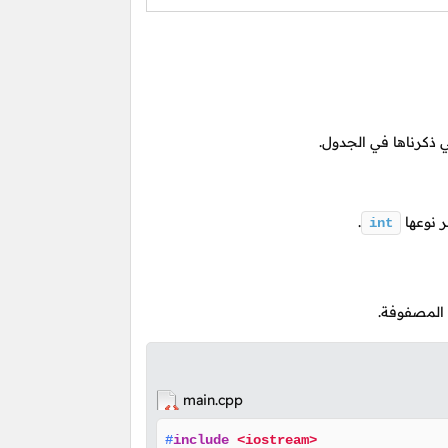
ذكرناها في الجدول.
 نوعها
.
int
المصفوفة.
main.cpp
#
include
<iostream>