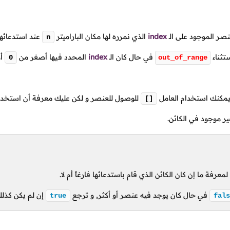
نصر الموجود على
الـ
index
الذي نمرره لها مكان الباراميتر
عند استدعائها
n
تثناء
في حال كان
الـ
index
المحدد فيها أصغر من
أو
0
out_of_range
مكنك استخدام العامل
للوصول للعنصر و لكن عليك معرفة أن استخدام 
[]
ر موجود في الكائن.
عرفة ما إن كان الكائن الذي قام باستدعائها فارغاً أم لا.
في حال كان يوجد فيه عنصر أو أكثر, و ترجع
إن لم يكن كذلك
true
fals