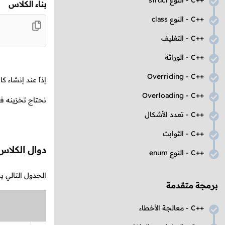
C++
- النوع
struct
بناء الكلاس
C++
- النوع
class
C++
- التغليف
C++
- الوراثة
Overriding
-
C++
إذاً عند إنشاء 
Overloading
-
C++
نحتاج تخزينه في
C++
- تعدد الأشكال
C++
- الثوابت
دوال الكلا
C++
- النوع
enum
الجدول التالي 
برمجة متقدمة
C++
- معالجة الأخطاء