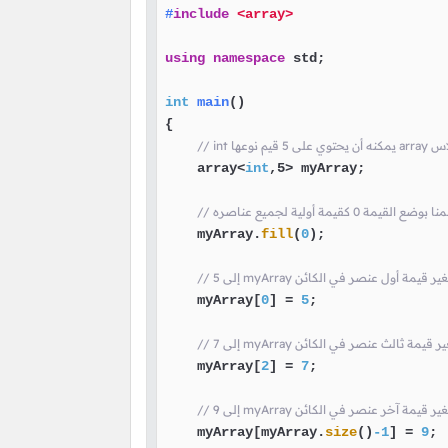
#
include
<array>
using
namespace
 std;

int
main
()
{

 الكلاس
    array<
int
,5> myArray;

 بوضع القيمة 0 كقيمة أولية لجميع عناصره
    myArray.
fill
(
0
);

my هنا قمنا بتغير قيمة أول عنصر في الكائن
    myArray[
0
] = 
5
;

 هنا قمنا بتغير قيمة ثالث عنصر في الكائن
    myArray[
2
] = 
7
;

my هنا قمنا بتغير قيمة آخر عنصر في الكائن
    myArray[myArray.
size
()
-1
] = 
9
;
