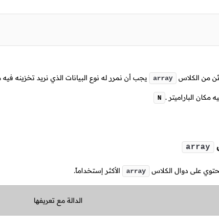
كائن من الكلاس
يجب أن نمرر له نوع البيانات الذي نريد تخزينه فيه م
array
ه مكان الباراميتر
.
N
س
array
يحتوي على دوال الكلاس
الأكثر إستخداماً.
array
الدالة مع تعريفها