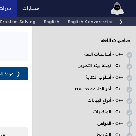
مسارات
دورات
❯
Problem Solving
English
English Conversations
Comp
أساسيات اللغة
C++
- أساسيات اللغة
C++
- تهيئة بيئة التطوير
❮
عودة لل
C++
- أسلوب الكتابة
C++
- أمر الطباعة
cout >>
C++
- أنواع البيانات
C++
- المتغيرات
C++
- العوامل
C++
- الشروط