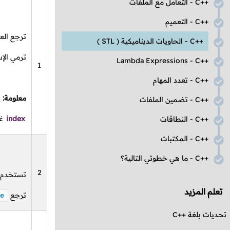
C++
- التعامل مع الملفات
C++
- التعميم
ترجع الع
C++
- الحاويات الديناميكية (
STL
)
ترمي الإس
Lambda Expressions
-
C++
1
C++
- تعدد المهام
معلومة:
ي
C++
- تضمين الملفات
index
غي
C++
- النطاقات
C++
- المكتبات
C++
- ما هي خطوتي التالية؟
2
تستخدم لم
تعلم المزيد
ترجع
e
تحديات بلغة
C++