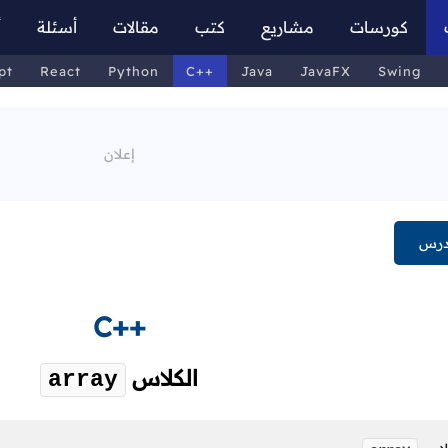
كورسات
مشاريع
كتب
مقالات
أسئلة
أ
pt
React
Python
C++
Java
JavaFX
Swing
درس
C++
الكلاس
array