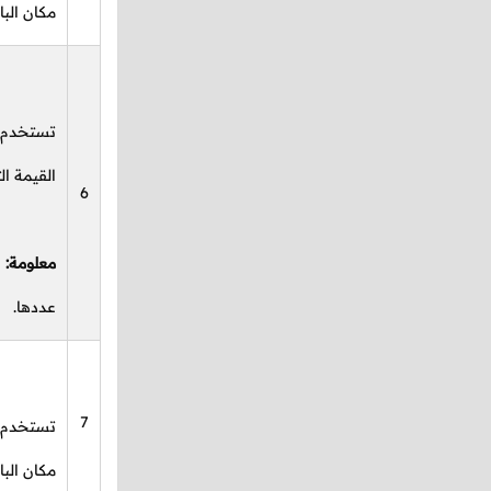
مكان البا
تستخدم ل
القيمة ال
6
معلومة:
ا
عددها.
7
تستخدم لت
مكان البا