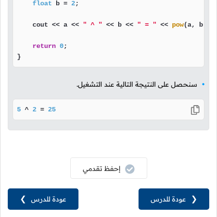
float
 b = 
2
;

    cout << a << 
" ^ "
 << b << 
" = "
 << 
pow
(a, b);

return
0
;

}
سنحصل على النتيجة التالية عند التشغيل.
5
 ^ 
2
 = 
25
إحفظ تقدمي
❮
عودة للدرس
عودة للدرس
❯