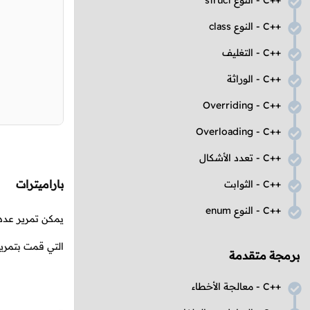
C++
- النوع
struct
C++
- النوع
class
C++
- التغليف
C++
- الوراثة
Overriding
-
C++
Overloading
-
C++
C++
- تعدد الأشكال
باراميترات
C++
- الثوابت
C++
- النوع
enum
يمكن تمرير عددي
التي قمت بتمرير
برمجة متقدمة
C++
- معالجة الأخطاء