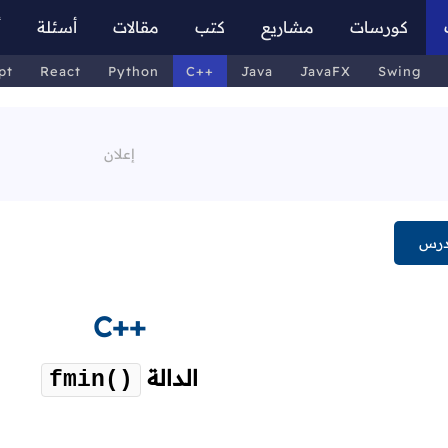
كورسات
مشاريع
كتب
مقالات
أسئلة
أ
pt
React
Python
C++
Java
JavaFX
Swing
درس
C++
الدالة
fmin()