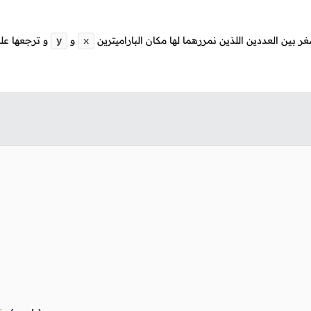
ر بين العددين اللذين نمررهما لها مكان الباراميترين
و
و ترجعها عل
y
x