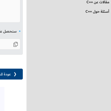
مقالات عن
C++
أسئلة حول ++C
سنحصل على ا
❮
عودة لل