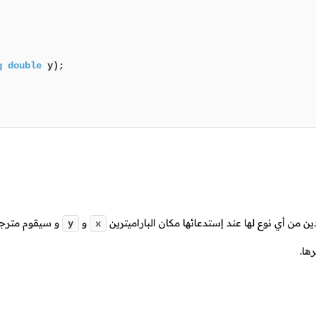
g
double
 y)
;

ن من أي نوع لها عند إستدعائها مكان الباراميترين
و
و سيقوم مترج
y
x
ها.