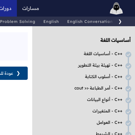
مسارات
دورات
❯
Problem Solving
English
English Conversations
Comp
أساسيات اللغة
C++
- أساسيات اللغة
C++
- تهيئة بيئة التطوير
❮
عودة لل
C++
- أسلوب الكتابة
C++
- أمر الطباعة
cout >>
C++
- أنواع البيانات
C++
- المتغيرات
C++
- العوامل
C++
- الشروط