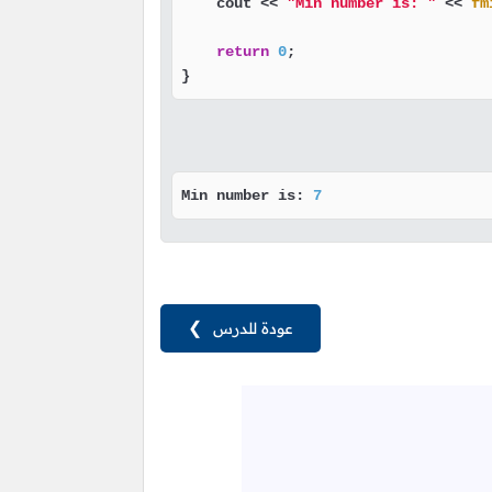
    cout << 
"Min number is: "
 << 
fm
return
0
;

}
Min number is: 
7
عودة للدرس
❯