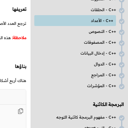
تعريفها
C++
- الحلقات
C++
- الأعداد
ترجع العدد الأصغ
C++
- النصوص
ملاحظة:
هذه الد
C++
- المصفوفات
C++
- إدخال البيانات
C++
- الدوال
بناؤها
C++
- المراجع
هناك أربع أشكال
C++
- المؤشرات
البرمجة الكائنية
C++
- مفهوم البرمجة كائنية التوجه