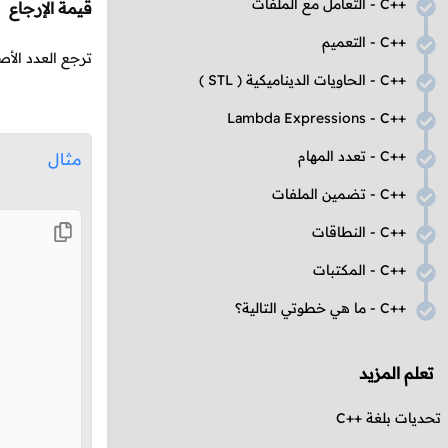
C++
- التعامل مع الملفات
قيمة الإرجاع
C++
- التعميم
ترجع العدد الأصغ
C++
- الحاويات الديناميكية (
STL
)
Lambda Expressions
-
C++
C++
- تعدد المهام
مثال
C++
- تضمين الملفات
C++
- النطاقات
C++
- المكتبات
C++
- ما هي خطوتي التالية؟
تعلم المزيد
تحديات بلغة
C++