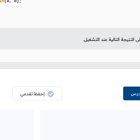
in
(a, b);

لنتيجة التالية عند التشغيل.
درس
إحفظ تقدمي