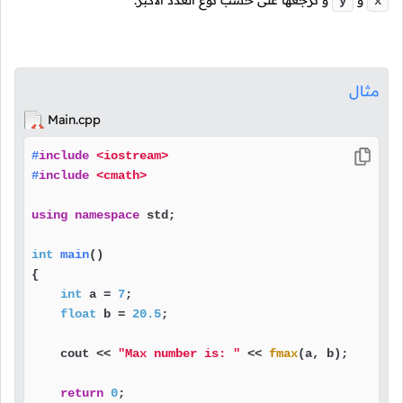
و
و ترجعها على حسب نوع العدد الأكبر.
y
x
مثال
Main.cpp
#
include
<iostream>
#
include
<cmath>
using
namespace
 std;

int
main
()
{

int
 a = 
7
;

float
 b = 
20.5
;

    cout << 
"Max number is: "
 << 
fmax
(a, b);

return
0
;
