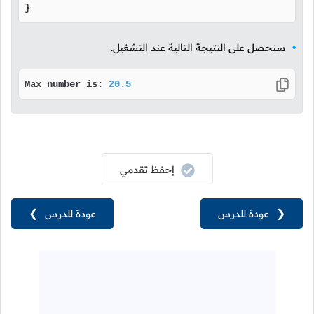
}
سنحصل على النتيجة التالية عند التشغيل.
Max number is: 
20.5
إحفظ تقدمي
❮
عودة للدرس
عودة للدرس
❯