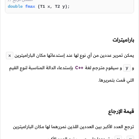
double
fmax
(T1 x, T2 y)
;
باراميترات
يمكن تمرير عددين من أي نوع لها عند إستدعائها مكان الباراميترين
x
و
و سيقوم مترجم لغة
C++
بإستدعاء الدالة المناسبة لنوع القيم
y
التي قمت بتمريرها.
قيمة الإرجاع
ترجع العدد الأكبر بين العددين اللذين نمررهما لها مكان الباراميترين