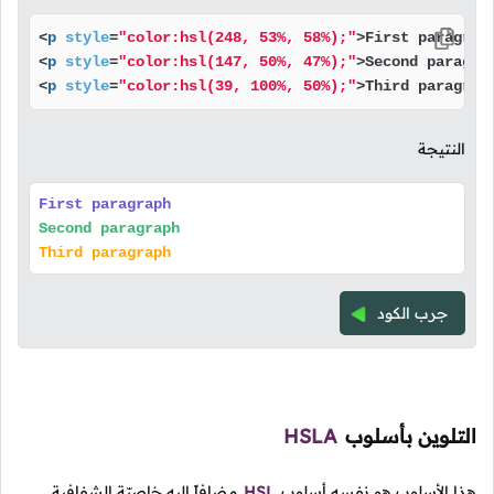
<
p
style
=
"color:hsl(248, 53%, 58%);"
>
First paragrap
<
p
style
=
"color:hsl(147, 50%, 47%);"
>
Second paragra
<
p
style
=
"color:hsl(39, 100%, 50%);"
>
Third paragrap
النتيجة
First paragraph
Second paragraph
Third paragraph
جرب الكود
التلوين بأسلوب
HSLA
هذا الأسلوب هو نفسه أسلوب
HSL
مضافاً إليه خاصيّة الشفافية.