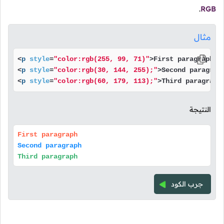
.
RGB
مثال
<
p
style
=
"color:rgb(255, 99, 71)"
>
First paragraph
</
<
p
style
=
"color:rgb(30, 144, 255);"
>
Second paragrap
<
p
style
=
"color:rgb(60, 179, 113);"
>
Third paragraph
النتيجة
First paragraph
Second paragraph
Third paragraph
جرب الكود