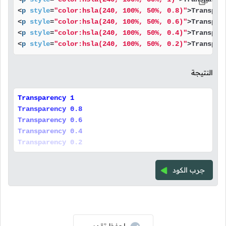
<
p
style
=
"color:hsla(240, 100%, 50%, 0.8)"
>
Transpar
<
p
style
=
"color:hsla(240, 100%, 50%, 0.6)"
>
Transpar
<
p
style
=
"color:hsla(240, 100%, 50%, 0.4)"
>
Transpar
<
p
style
=
"color:hsla(240, 100%, 50%, 0.2)"
>
Transpar
النتيجة
Transparency 1
Transparency 0.8
Transparency 0.6
Transparency 0.4
Transparency 0.2
جرب الكود