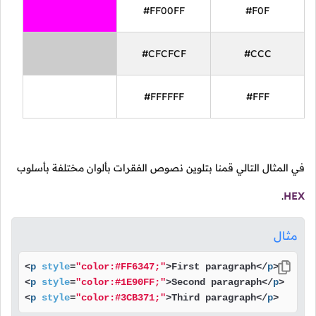
#FF00FF
#F0F
#CFCFCF
#CCC
#FFFFFF
#FFF
في المثال التالي قمنا بتلوين نصوص الفقرات بألوان مختلفة بأسلوب
.
HEX
مثال
<
p
style
=
"color:#FF6347;"
>
First paragraph
</
p
>
<
p
style
=
"color:#1E90FF;"
>
Second paragraph
</
p
>
<
p
style
=
"color:#3CB371;"
>
Third paragraph
</
p
>