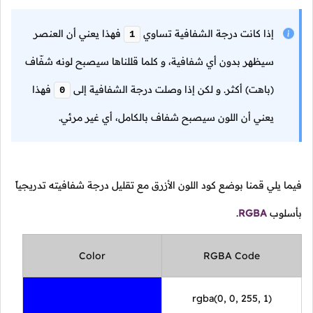
إذا كانت درجة الشفافية تساوي
فهذا يعني أن العنصر
1
سيظهر بدون أي شفافية، و كلما قللناها سيصبح لونه شفّاف
(باهت) أكثر. و لكن إذا وصلت درجة الشفافية إلى
فهذا
0
يعني أن اللون سيصبح شفاف بالكامل، أي غير مرئي.
فيما يلي قمنا بوضع كود اللون الأزرق مع تقليل درجة شفافيته تدريجياً
بأسلوب
RGBA
.
Color
RGBA Code
rgba(0, 0, 255, 1)