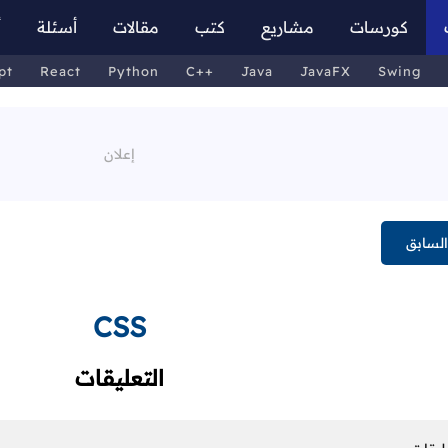
كورسات
مشاريع
كتب
مقالات
أسئلة
أ
pt
React
Python
C++
Java
JavaFX
Swing
لسابق
CSS
التعليقات