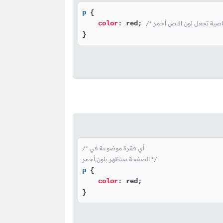
p
 {

color
: red; 
}
/* أي فقرة موضوعة في

الصفحة ستظهر بلون أحمر */
p
 {

color
: red;

}