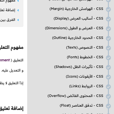
مفهوم التع
CSS
- الهوامش الخارجية
(Margin)
إضافة تعل
CSS
- أساليب العرض
(Display)
الفرق بين
CSS
- العرض و الطول
(Dimensions)
CSS
- الحدود الخارجية
(Outline)
مفهوم التعل
CSS
- النصوص
(Texts)
CSS
- الخطوط
(Fonts)
التعليق
(
mment
CSS
- تأثيرات الظل
(Shadows)
و التعديل عليه.
CSS
- الأيقونات
(Icons)
إذاً التعليق لا
CSS
- الروابط
(Links)
CSS
- المحتوى الفائض
(Overflow)
CSS
- تدفق العناصر
(Float)
إضافة تعلي