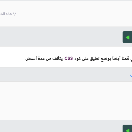
/* هذه الخاصية تجعل لون النص أحمر */
ي قمنا أيضاً بوضع تعليق على كود
CSS
يـتألف من عدة أسطر.