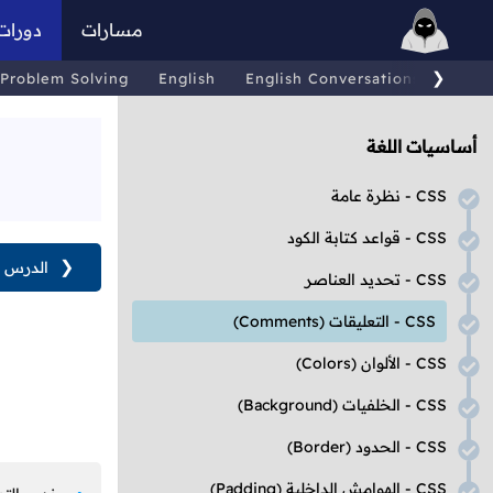
مسارات
دورات
❯
Problem Solving
English
English Conversations
Comp
أساسيات اللغة
CSS
- نظرة عامة
CSS
- قواعد كتابة الكود
❮
الدرس ا
CSS
- تحديد العناصر
CSS
- التعليقات
(Comments)
CSS
- الألوان
(Colors)
CSS
- الخلفيات
(Background)
CSS
- الحدود
(Border)
CSS
- الهوامش الداخلية
(Padding)