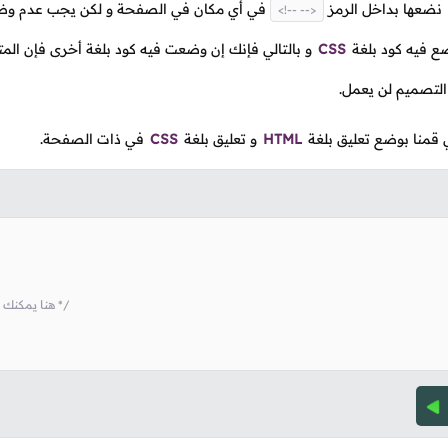
نضعها بداخل الرمز
في أي مكان في الصفحة و لكن يجب عدم وض
<!-- -->
 فيه كود بلغة
CSS
و بالتالي فإنك إن وضعت فيه كود بلغة أخرى فإن المت
 التصميم لن يعمل.
ي قمنا بوضع تعليق بلغة
HTML
و تعليق بلغة
CSS
في ذات الصفحة.
/* css هنا يمكنك وضع التعليقات بأسلوب */