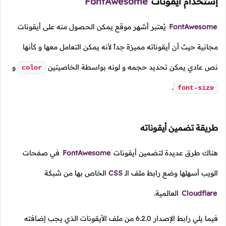
إستخدام أيقونات
FontAwesome
FontAwesome
يُعتبر أشهر موقع يمكن الحصول منه على أيقونات
مجانية حيث أن أيقوناته مميزة جداً لأنه يمكن التعامل معها و كأنها
نص عادي يمكن تحديد حجمه و لونه بواسطة الخاصيتين
و
color
.
font-size
طريقة تضمين أيقوناته
هناك طرق عديدة لتضمين أيقونات
FontAwesome
في صفحات
الويب أسهلها وضع رابط ملف
الـ
CSS
الخاص بها من شبكة
Cloudflare
العالمية.
فيما يلي رابط الإصدار 6.2.0 من ملف الأيقونات الذي يجب إضافته