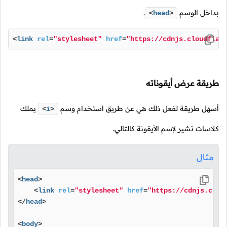
بداخل الوسم
.
<
head
>
<
link
rel
=
"stylesheet"
href
=
"https://cdnjs.cloudflar
طريقة عرض أيقوناته
أسهل طريقة لفعل ذلك هي عن طريق استخدام وسم
يملك
<
i
>
كلاسات تشير لإسم الأيقونة كالتالي.
مثال
<
head
>
<
link
rel
=
"stylesheet"
href
=
"https://cdnjs.clou
</
head
>
<
body
>