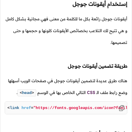
إستخدام أيقونات جوجل
أيقونات جوجل رائعة بكل ما للكلمة من معنى فهي مجانية بشكل كامل
و هي تتيح لك التلاعب بخصائص الأيقونات كلونها و حجمها و حتى
تصميمها.
طريقة تضمين أيقونات جوجل
هناك طرق عديدة لتضمين أيقونات جوجل في صفحات الويب أسهلها
وضع رابط ملف
الـ
CSS
التالي الخاص بها في الوسم
.
<
head
>
<
link
href
=
"https://fonts.googleapis.com/icon?family