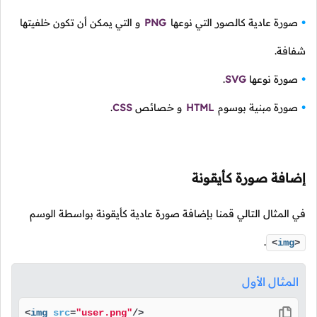
صورة عادية كالصور التي نوعها
PNG
و التي يمكن أن تكون خلفيتها
شفافة.
صورة نوعها
SVG
.
صورة مبنية بوسوم
HTML
و خصائص
CSS
.
إضافة صورة كأيقونة
في المثال التالي قمنا بإضافة صورة عادية كأيقونة بواسطة الوسم
.
<
img
>
المثال الأول
<
img
src
=
"user.png"
/>