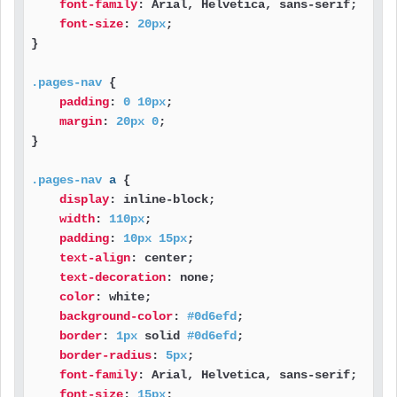
font-family
: Arial, Helvetica, sans-serif;

font-size
: 
20px
;

}

.pages-nav
 {

padding
: 
0
10px
;

margin
: 
20px
0
;

}

.pages-nav
a
 {

display
: inline-block;

width
: 
110px
;

padding
: 
10px
15px
;

text-align
: center;

text-decoration
: none;

color
: white;

background-color
: 
#0d6efd
;

border
: 
1px
 solid 
#0d6efd
;

border-radius
: 
5px
;

font-family
: Arial, Helvetica, sans-serif;

font-size
: 
15px
;
