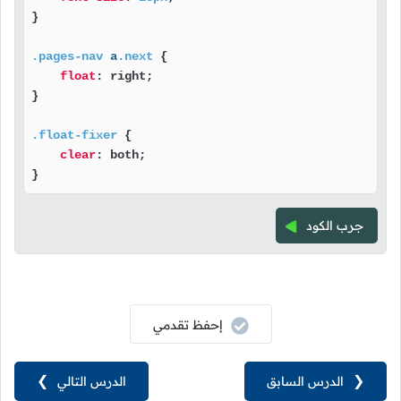
}

.pages-nav
a
.next
 {

float
: right;

}

.float-fixer
 {

clear
: both;

}
جرب الكود
إحفظ تقدمي
❮
الدرس السابق
الدرس التالي
❯