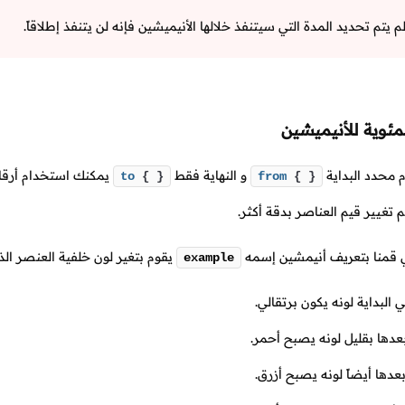
 يتم تحديد المدة التي سيتنفذ خلالها الأنيميشين فإنه لن يتنفذ إطلاقاً.
مئوية للأنيميشين
م محدد البداية
و النهاية فقط
يمكنك استخدام أرقام
to
{ }
from
{ }
تغيير قيم العناصر بدقة أكثر.
لي قمنا بتعريف أنيمشين إسمه
يقوم بتغير لون خلفية العنصر الذي يستعمله 4 مرات 
example