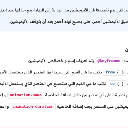
لتي يتم تغييرها في الأنيميشين من البداية إلى النهاية يتم حذفها عند انته
بق الأنيمشين أحمر، حتى يصبح لونه أحمر بعد أن يتوقف الأنيميشين.
ن
دد
يتم تعريف إسم و خصائص الأنيميشين.
@keyframes
نكتب ما هي القيم التي سيبدأ بها العنصر الذي يستعمل الأني
from
{ }
نكتب ما هي القيم التي ستصبح في العنصر الذي يستعمل الأنيمي
to
{ }
تم تطبيقه على أي عنصر من خلال إضافة الخاصية
و إع
animation-name
أنيميشين على العنصر يجب إضافة الخاصية
و إعطا
animation-duration