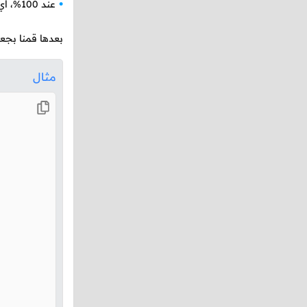
عند 100%، أي في النهاية لونه يصبح أخضر.
بعدها قمنا بجعل 
مثال