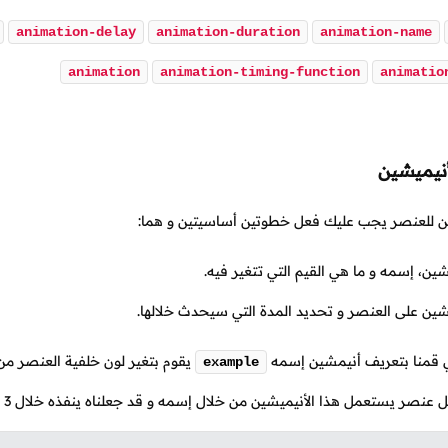
animation-delay
animation-duration
animation-name
animation
animation-timing-function
animatio
نيميشين
ن للعنصر يجب عليك فعل خطوتين أساسيتين و هما:
شين، إسمه و ما هي القيم التي تتغير فيه.
شين على العنصر و تحديد المدة التي سيحدث خلالها.
لي قمنا بتعريف أنيمشين إسمه
يقوم بتغير لون خلفية العنصر من ا
example
عنصر يستعمل هذا الأنيميشين من خلال إسمه و قد جعلناه ينفذه خلال 3 ثواني.