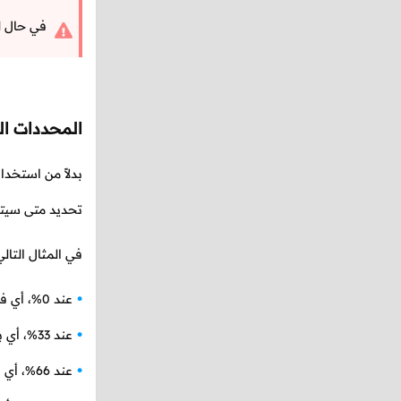
في حال لم
المحددات ال
بدلاً من استخدا
تحديد متى سيتم 
في المثال التا
عند 0%، أي في البداية لونه يكون برتقالي.
عند 33%، أي بعدها بقليل لونه يصبح أحمر.
عند 66%، أي بعدها أيضاً لونه يصبح أزرق.