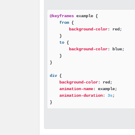
@keyframes
 example {

from
 {

background-color
: red;

    }

to
 {

background-color
: blue;

    }

}

div
 {

background-color
: red;

animation-name
: example;

animation-duration
: 
3s
;

} 