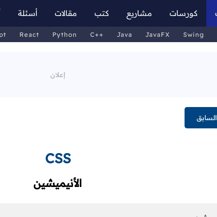
كورسات
مشاريع
كتب
مقالات
أسئلة
أ
pt
React
Python
C++
Java
JavaFX
Swing
لسابق
CSS
الأنيميشين