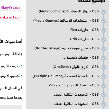
مواضيع متقدمة
@keyframes
CSS
- دوال الحسابات
(Math Functions)
n-direction
CSS
- إستعلامات الوسائط
(Media Queries)
CSS
- حاويات
Flex
CSS
- حاويات
Grid
أساسيات الأ
CSS
- وضع صورة كحدود
(Border Image)
لإضافة أنيميشي
CSS
- خلفيات متعددة
(Multiple Backgrounds)
تعريف الأنيمي
CSS
- تدرج الألوان
(Gradients)
تطبيق الأنيمي
CSS
- الأعمدة المتعددة
(Multiple Columns)
CSS
- تنسيق الصور و الفيديوهات
في المثال التا
CSS
- التحويلات الثنائية الأبعاد
بعدها قمنا بجعل 
CSS
- التحويلات الثلاثية الأبعاد