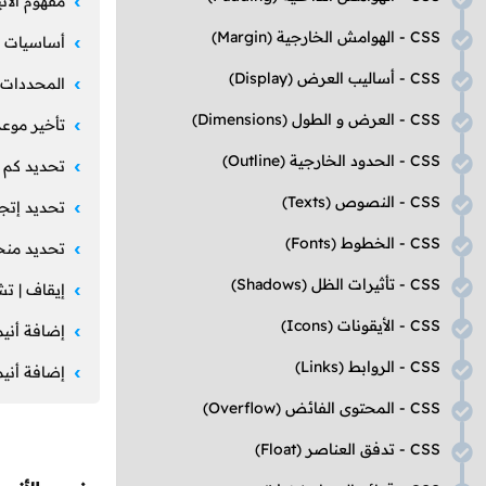
مفهوم الأن
CSS
- الهوامش الخارجية
(Margin)
أساسيات ا
CSS
- أساليب العرض
(Display)
المحددات ا
CSS
- العرض و الطول
(Dimensions)
تأخير موعد
CSS
- الحدود الخارجية
(Outline)
تحديد كم م
CSS
- النصوص
(Texts)
تحديد إتجا
CSS
- الخطوط
(Fonts)
تحديد منح
CSS
- تأثيرات الظل
(Shadows)
إيقاف | تش
CSS
- الأيقونات
(Icons)
إضافة أن
CSS
- الروابط
(Links)
إضافة أني
CSS
- المحتوى الفائض
(Overflow)
CSS
- تدفق العناصر
(Float)