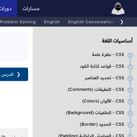
مسارات
دورات
❯
Problem Solving
English
English Conversations
Comp
أساسيات اللغة
CSS
- نظرة عامة
CSS
- قواعد كتابة الكود
❮
الدرس ا
CSS
- تحديد العناصر
CSS
- التعليقات
(Comments)
CSS
- الألوان
(Colors)
CSS
- الخلفيات
(Background)
CSS
- الحدود
(Border)
CSS
- الهوامش الداخلية
(Padding)