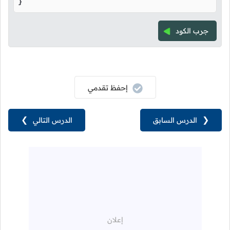
} 
جرب الكود
إحفظ تقدمي
❮
الدرس السابق
الدرس التالي
❯