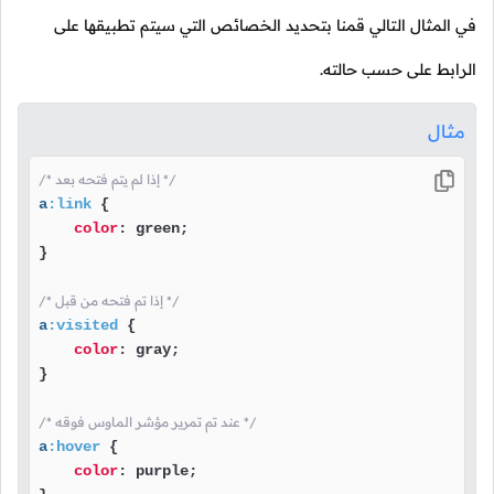
في المثال التالي قمنا بتحديد الخصائص التي سيتم تطبيقها على
الرابط على حسب حالته.
مثال
/* إذا لم يتم فتحه بعد */
a
:link
 {

color
: green;

}

/* إذا تم فتحه من قبل */
a
:visited
 {

color
: gray;

}

/* عند تم تمرير مؤشر الماوس فوقه */
a
:hover
 {

color
: purple;
