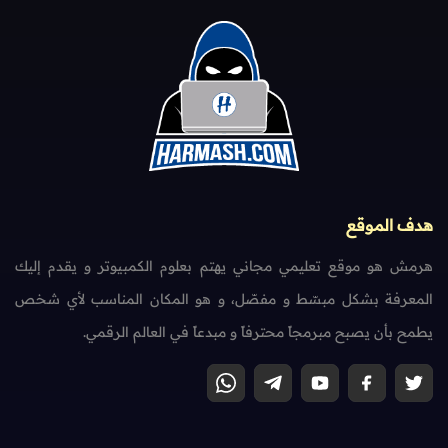
هدف الموقع
هرمش هو موقع تعليمي مجاني يهتم بعلوم الكمبيوتر و يقدم إليك
المعرفة بشكل مبسّط و مفصّل، و هو المكان المناسب لأي شخص
يطمح بأن يصبح مبرمجاً محترفاً و مبدعاً في العالم الرقمي.