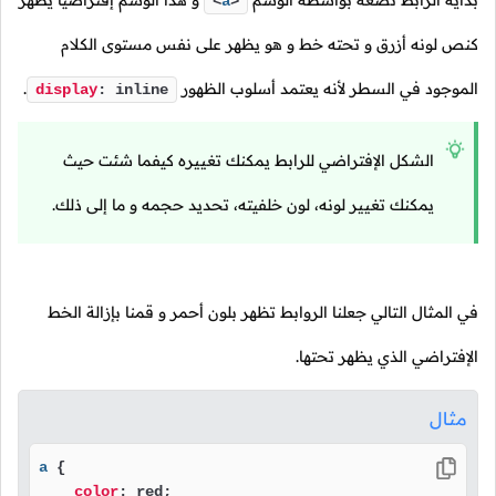
بدايةً الرابط نضعه بواسطة الوسم
و هذا الوسم إفتراضياً يظهر
<
a
>
كنص لونه أزرق و تحته خط و هو يظهر على نفس مستوى الكلام
الموجود في السطر لأنه يعتمد أسلوب الظهور
.
display
: inline
الشكل الإفتراضي للرابط يمكنك تغييره كيفما شئت حيث
يمكنك تغيير لونه، لون خلفيته، تحديد حجمه و ما إلى ذلك.
في المثال التالي جعلنا الروابط تظهر بلون أحمر و قمنا بإزالة الخط
الإفتراضي الذي يظهر تحتها.
مثال
a
 {

color
: red;
