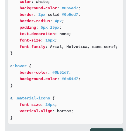
color
: white;

background-color
: 
#0b5ed7
;

border
: 
2px
 solid 
#0b5ed7
;

border-radius
: 
4px
;

padding
: 
5px
15px
;

text-decoration
: none;

font-size
: 
16px
;

font-family
: Arial, Helvetica, sans-serif;

}

a
:hover
 {

border-color
: 
#0b51d7
;

background-color
: 
#0b51d7
;

}

a
.material-icons
 {

font-size
: 
24px
;

vertical-align
: bottom;

}