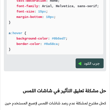
text-decoration
: none;

font-family
: Arial, Helvetica, sans-serif;

font-size
: 
15px
;

margin-bottom
: 
10px
;

}

a
:hover
 {

background-color
: 
#0b5ed7
;

border-color
: 
#0a58ca
;

}
جرب الكود
حل مشكلة تعليق التأثير في شاشات اللمس
كحل مقترح لمشكلة عدم رصد شاشات اللمس لإصبع المستخدم حين