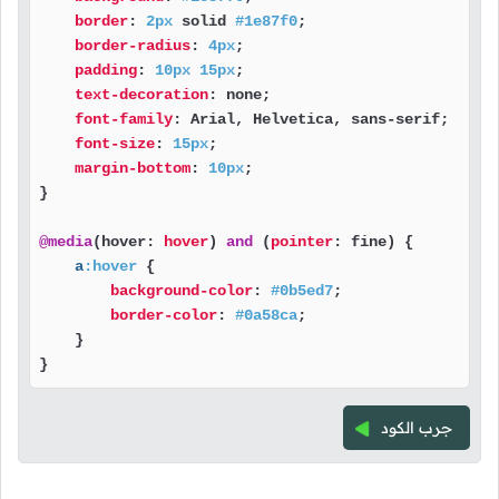
border
: 
2px
 solid 
#1e87f0
;

border-radius
: 
4px
;

padding
: 
10px
15px
;

text-decoration
: none;

font-family
: Arial, Helvetica, sans-serif;

font-size
: 
15px
;

margin-bottom
: 
10px
;

}

@media
(hover: 
hover
) 
and
 (
pointer
: fine) {

a
:hover
 {

background-color
: 
#0b5ed7
;

border-color
: 
#0a58ca
;

    }

}
جرب الكود