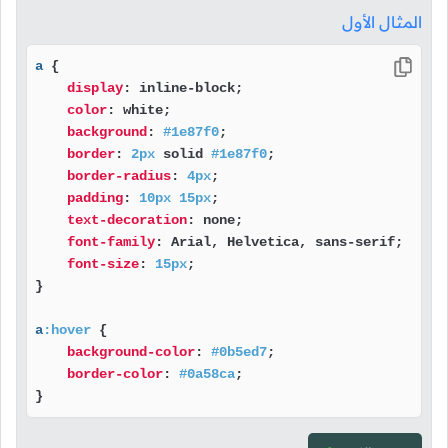
المثال الأول
a
 {

display
: inline-block;

color
: white;

background
: 
#1e87f0
;

border
: 
2px
 solid 
#1e87f0
;

border-radius
: 
4px
;

padding
: 
10px
15px
;

text-decoration
: none;

font-family
: Arial, Helvetica, sans-serif;

font-size
: 
15px
;

}

a
:hover
 {

background-color
: 
#0b5ed7
;

border-color
: 
#0a58ca
;

}