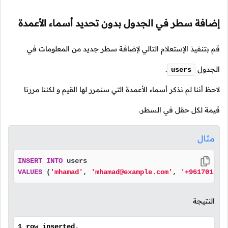
إضافة سطر في الجدول بدون تحديد أسماء الأعمدة
قم بتنفيذ الإستعلام التالي لإضافة سطر جديد من المعلومات في
الجدول
.
users
لاحظ أننا لم نذكر أسماء الأعمدة التي سنمرر لها القيم و لكننا مررنا
قيمة لكل حقل في السطر.
مثال
INSERT
INTO
VALUES
 (
'mhamad'
, 
'mhamad@example.com'
, 
'+961701234
النتيجة
1 row inserted.