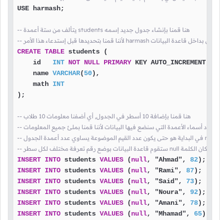
USE harmash;

-- يتألف من ستة أعمدة students هنا قمنا بإنشاء جدول جديد إسمه
ا الأمر harmash سيتم إنشاء هذا الجدول بداخل قاعدة البيانات
CREATE
TABLE
 students (

    id   
INT
NOT
NULL
PRIMARY
 KEY AUTO_INCREMENT,

    name 
VARCHAR
(
50
),

    math 
INT
);

-- هنا قمنا بإضافة 10 أسطر في الجدول, أي أضفنا معلومات 10 طلاب
ا لم نحدد أسماء الأعمدة التي سنضع فيها البيانات لأننا قمنا بملئ جميع المعلومات
 الكلمة
-- ستقوم قاعدة البيانات بوضع رقم تعرفة مختلف لكل سطر null مكان الكلمة
INSERT
INTO
 students 
VALUES
 (
null
, "Ahmad", 
82
INSERT
INTO
 students 
VALUES
 (
null
, "Rami", 
87
INSERT
INTO
 students 
VALUES
 (
null
, "Said", 
73
INSERT
INTO
 students 
VALUES
 (
null
, "Noura", 
92
INSERT
INTO
 students 
VALUES
 (
null
, "Amani", 
78
INSERT
INTO
 students 
VALUES
 (
null
, "Mhamad", 
65