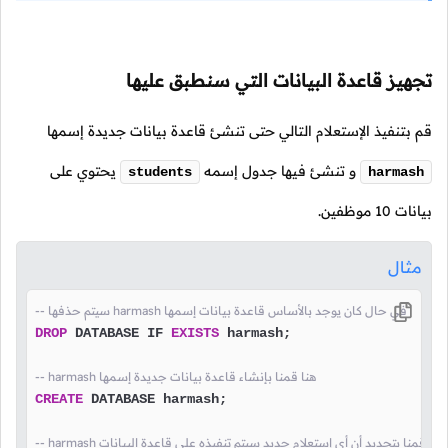
تجهيز قاعدة البيانات التي سنطبق عليها
قم بتنفيذ الإستعلام التالي حتى تنشئ قاعدة بيانات جديدة إسمها
و تنشئ فيها جدول إسمه
يحتوي على
students
harmash
بيانات 10 موظفين.
مثال
-- سيتم حذفها harmash في حال كان يوجد بالأساس قاعدة بيانات إسمها
DROP
 DATABASE IF 
EXISTS
 harmash;

-- harmash هنا قمنا بإنشاء قاعدة بيانات جديدة إسمها
CREATE
 DATABASE harmash;

-- harmash هنا قمنا بتحديد أن أي إستعلام جديد سيتم تنفيذه على قاعدة البيانات