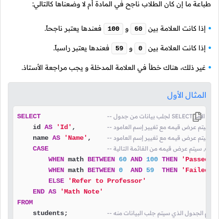
طباعة ما إن كان الطلاب ناجح في المادة أم لا وضعناها كالتالي:
إذا كانت العلامة بين
و
فعندها يعتبر ناجحاً.
100
60
إذا كانت العلامة بين
و
فعندها يعتبر راسباً.
59
0
غير ذلك، هناك خطأ في العلامة المدخلة و يجب مراجعة الأستاذ.
المثال الأول
نا قمنا باستخدام الأمر
SELECT
 عمود سيتم عرض قيمه مع تغيير إسم العامود
,        
'Id'
AS
    id 
 عمود سيتم عرض قيمه مع تغيير إسم العامود
,    
'Name'
AS
    name 
الثالث, سيتم عرض قيمه من القائمة التالية
CASE
WHEN
 math 
BETWEEN
60
AND
100
THEN
'Passed'
WHEN
 math 
BETWEEN
0
AND
59
THEN
'Failed'
ELSE
'Refer to Professor'
END
AS
'Math Note'
FROM
ديد إسم الجدول الذي سيتم جلب البيانات منه
    students;          