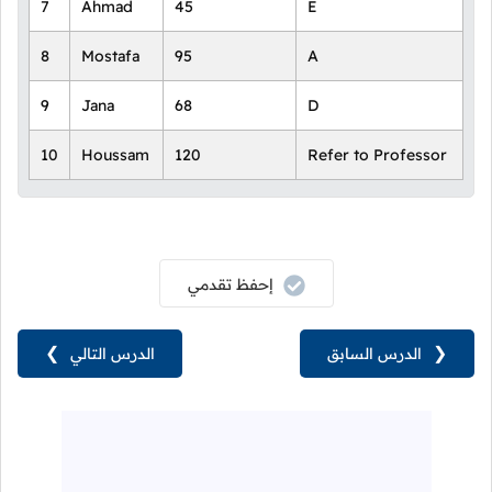
7
Ahmad
45
E
8
Mostafa
95
A
9
Jana
68
D
10
Houssam
120
Refer to Professor
إحفظ تقدمي
❮
الدرس السابق
الدرس التالي
❯