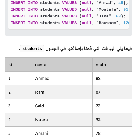
INSERT
INTO
 students 
VALUES
 (
null
, "Ahmad", 
45
INSERT
INTO
 students 
VALUES
 (
null
, "Mostafa", 
95
INSERT
INTO
 students 
VALUES
 (
null
, "Jana", 
68
INSERT
INTO
 students 
VALUES
 (
null
, "Houssam", 
120
);
فيما يلي البيانات التي قمنا بإضافتها في الجدول
.
students
id
name
math
1
Ahmad
82
2
Rami
87
3
Said
73
4
Noura
92
5
Amani
78