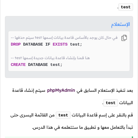
.
test
الإستعلام
-- سيتم حذفها test في حال كان يوجد بالأساس قاعدة بيانات إسمها
DROP
 DATABASE IF 
EXISTS
 test;

-- test هنا قمنا بإنشاء قاعدة بيانات جديدة إسمها
CREATE
 DATABASE test;
بعد تنفيذ الإستعلام السابق في
phpMyAdmin
سيتم إنشاء قاعدة
البيانات
.
test
قم بالنقر على إسم قاعدة البيانات
من القائمة اليسرى حتى
test
تبدأ بالتعامل معها و تطبيق ما ستتعلمه في هذا الدرس.