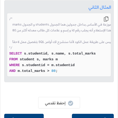
المثال الثاني
/*

    marks و الجدول students هذا الإستعلام يقوم بجلب معلومات طالب موزعة في الأساس بداخل جدولين هما الجدول

    و إسم و علامات كل طالب معدله أكثر من 80 id فكرة هذا الإستعلام أنه يجلب رقم

    بتفصيل ممل لاحقاً SQL ركز على طريقة وضع التعليق و ليس على طريقة عمل الكود لأننا سنشرح لك أوامر

*/
SELECT
FROM
WHERE
 s.studentid 
=
AND
 m.total_marks 
>
80
;
إحفظ تقدمي