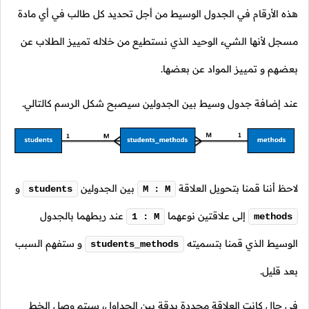
هذه الأرقام في الجدول الوسيط من أجل تحديد كل طالب في أي مادة
مسجل لأنها الشيء الوحيد الذي نستطيع من خلاله تمييز الطلاب عن
بعضهم و تمييز المواد عن بعضها.
عند إضافة جدول وسيط بين الجدولين سيصبح شكل الرسم كالتالي.
لاحظ أننا قمنا بتحويل العلاقة
بين الجدولين
و
students
M : M
إلى علاقتين نوعهما
عند ربطهما بالجدول
1 : M
methods
الوسيط الذي قمنا بتسميته
و ستفهم السبب
students_methods
بعد قليل.
في حال كانت العلاقة محددة بدقة بين الجداول، سيتم وصل الخط