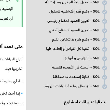
SQL
- تعديل بنية الجدول بعد إنشائه
الإستيعاب
SQL
- وضع قيم إفتراضية للحقول
أن تعرف ج
SQL
- تعيين العمود كمفتاح رئيسي
SQL
- تعيين العمود كمفتاح أجنبي
SQL
- وضع شروط لتخزين القيم
متى نحدد أنو
SQL
- تنفيذ كل الأوامر أو إلغاءها كلها
SQL
- الفهارس و أنواعها
أنواع البيانات 
SQL
- البحث في الأعمدة النصية
تخزينها فيه.
SQL
- كتابة إستعلامات متداخلة
إذاً، أي معلومة
SQL
- الإتصال بقاعدة البيانات عن بعد
إذا أردت تخز
بناء قواعد بيانات لمشاريع
عددها 30 حرف مثل