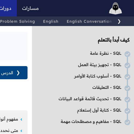
مسارات
دورات
❯
Problem Solving
English
English Conversations
Comp
كيف أبدأ بالتعلم
SQL
- نظرة عامة
SQL
- تجهيز بيئة العمل
❮
الدرس ا
SQL
- أسلوب كتابة الأوامر
SQL
- التعليقات
SQL
- تحديث قائمة قواعد البيانات
SQL
- كتابة أول إستعلام
مفهوم أنواع
SQL
- مفاهيم و مصطلحات مهمة
متى نحدد أ