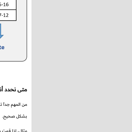
متى نحدد أنو
من المهم جداً ت
بشكل صحيح.
مثال، إذا قمت ب