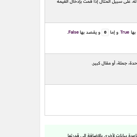
ه. على سبيل المثال إذا قمت بإدخال القيمة
بها
True
و إما
و يقصد بها
False
.
0
ة، جملة، أو مقال كبير.
عدة بيانات لأخرى بالإضافة إلى قدرتها