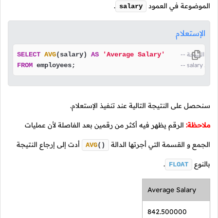
الموضوعة في العمود
.
salary
الإستعلام
SELECT
AVG
(salary) 
AS
'Average Salary'
لعامود
 employees;                           
FROM
سنحصل على النتيجة التالية عند تنفيذ الإستعلام.
ملاحظة:
الرقم يظهر فيه أكثر من رقمين بعد الفاصلة لأن عمليات
الجمع و القسمة التي أجرتها الدالة
أدت إلى إرجاع النتيجة
AVG
()
بالنوع
.
FLOAT
Average Salary
842.500000