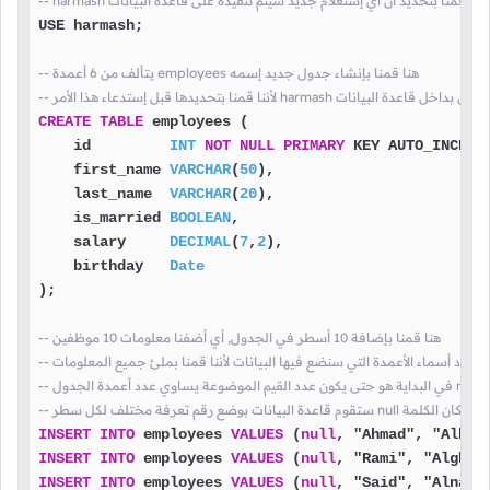
-- harmash هنا قمنا بتحديد أن أي إستعلام جديد سيتم تنفيذه على قاعدة البيانات
USE harmash;

-- يتألف من 6 أعمدة employees هنا قمنا بإنشاء جدول جديد إسمه
ا الأمر harmash سيتم إنشاء هذا الجدول بداخل قاعدة البيانات
CREATE
TABLE
 employees (

    id         
INT
NOT
NULL
PRIMARY
 KEY AUTO_INCREME
    first_name 
VARCHAR
(
50
),

    last_name  
VARCHAR
(
20
),

    is_married 
BOOLEAN
,

    salary     
DECIMAL
(
7
,
2
),

    birthday   
Date
);

-- هنا قمنا بإضافة 10 أسطر في الجدول, أي أضفنا معلومات 10 موظفين
ا لم نحدد أسماء الأعمدة التي سنضع فيها البيانات لأننا قمنا بملئ جميع المعلومات
 الكلمة
-- ستقوم قاعدة البيانات بوضع رقم تعرفة مختلف لكل سطر null مكان الكلمة
INSERT
INTO
 employees 
VALUES
 (
null
, "Ahmad", "Alhaz
INSERT
INTO
 employees 
VALUES
 (
null
, "Rami", "Alghar
INSERT
INTO
 employees 
VALUES
 (
null
, "Said", "Alnaja