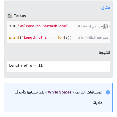
مثال
Test.py
منا بتعريف متغير نصي إسمه
'welcome to harmash.com'
s = 
print
(
'Length of s ='
, 
len
(s))   
النتيجة
Length of s = 22
المسافات الفارغة
(
White Spaces
)
يتم حسابها كأحرف
عادية.