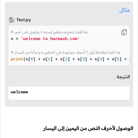
مثال
Test.py
# يحتوي على نص s هنا قمنا بتعريف متغير إسمه
s = 
'welcome to harmash.com'
# و بدأنا من اليسار s هنا قمنا بطباعة أول 7 أحرف موجودة في المتغير
print
(s[
0
] + s[
1
] + s[
2
] + s[
3
] + s[
4
] + s[
5
] + s[
6
النتيجة
welcome
الوصول لأحرف النص من اليمين إلى اليسار