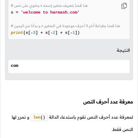
# يحتوي على نص s هنا قمنا بتعريف متغير إسمه
s = 
'welcome to harmash.com'
# و بدأنا من اليمين s هنا قمنا بطباعة آخر 3 أحرف موجودة في المتغير
print
(s[-
3
] + s[-
2
] + s[-
1
])
النتيجة
com
معرفة عدد أحرف النص
لمعرفة عدد أحرف النص نقوم باستدعاء الدالة
و نمرر لها
len
()
النص فقط.