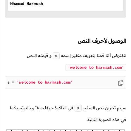
Mhamad Harmush
الوصول لأحرف النص
لنفترض أننا قمنا بتعريف متغير إسمه
و قيمته النص
s
'welcome to harmash.com'
s = 
'welcome to harmash.com'
سيتم تخزين نص المتغير
في الذاكرة حرفاً حرفاً و بالترتيب كما
s
في هذه الصورة التالية.