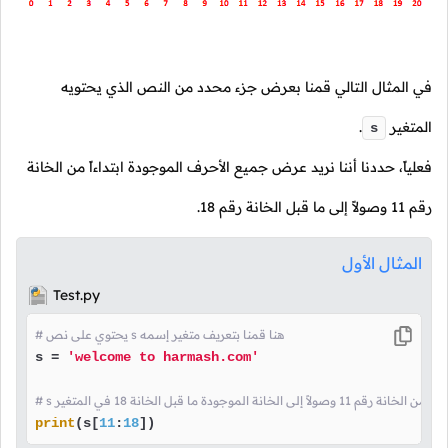
في المثال التالي قمنا بعرض جزء محدد من النص الذي يحتويه
المتغير
.
s
فعلياً، حددنا أننا نريد عرض جميع الأحرف الموجودة ابتداءاً من الخانة
رقم
11
وصولاً إلى ما قبل الخانة رقم
18
.
المثال الأول
Test.py
# يحتوي على نص s هنا قمنا بتعريف متغير إسمه
s = 
'welcome to harmash.com'
 الموجودة ما قبل الخانة 18 في المتغير
print
(s[
11
:
18
])