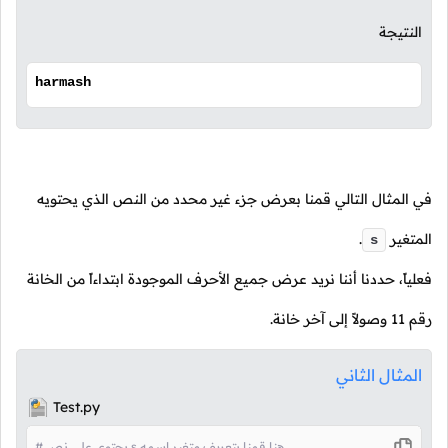
النتيجة
harmash
في المثال التالي قمنا بعرض جزء غير محدد من النص الذي يحتويه
المتغير
.
s
فعلياً، حددنا أننا نريد عرض جميع الأحرف الموجودة ابتداءاً من الخانة
رقم
11
وصولاً إلى آخر خانة.
المثال الثاني
Test.py
# يحتوي على نص s هنا قمنا بتعريف متغير إسمه