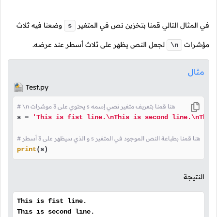
في المثال التالي قمنا بتخزين نص في المتغير
وضعنا فيه ثلاث
s
مؤشرات
لجعل النص يظهر على ثلاث أسطر عند عرضه.
\n
مثال
Test.py
# \n يحتوي على 3 موشرات s هنا قمنا بتعريف متغير نصي إسمه
s = 
'This is fist line.\nThis is second line.\nThis
# و الذي سيظهر على 3 أسطر s هنا قمنا بطباعة النص الموجود في المتغير
print
(s)
النتيجة
This is fist line.
This is second line.