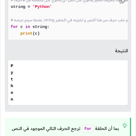
string = 
'Python'
 كل دورة في الحلقة سيتم جلب حرف من هذا النص و تخزينه في المتغير
for
 c 
in
 string:

print
(c)
النتيجة
P
y
t
h
o
n
بما أن الحلقة
ترجع الحرف التالي الموجود في النص
for