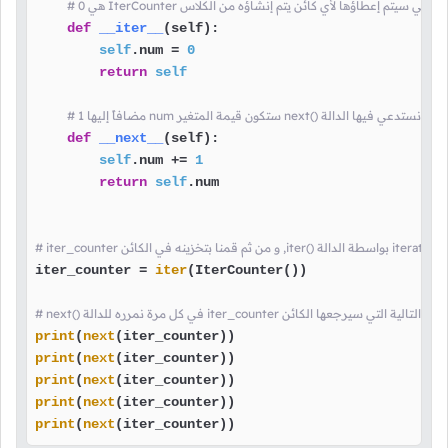
 أن القيمة الأولى التي سيتم إعطاؤها لأي كائن يتم إنشاؤه من الكلاس
def
__iter__
(
self
):

self
.num = 
0
return
self
def
__next__
(
self
):

self
.num += 
1
return
self
.num

iter_counter = 
iter
(IterCounter())

iter_counte هنا قمنا بعرض القيمة التالية التي سيرجعها الكائن
print
(
next
print
(
next
print
(
next
print
(
next
print
(
next
(iter_counter))