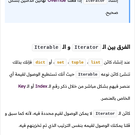
إنشاء
إذا فعلنا
Override
لهاتين الدالتين بشكل
Iterator
صحيح.
الفرق بين
الـ
و
الـ
Iterable
Iterator
عند إنشاء كائن
،
،
،
أو
فإنك بذلك
dict
set
tuple
list
تنشئ كائن نوعه
حيث أنك تستطيع الوصول لقيمة أي
Iterable
عنصر فيهم بشكل مباشر من خلال ذكر رقم
الـ
Index
أو
الـ
Key
الخاص بالعنصر.
كائن
الـ
لا يمكن الوصول لقيم محددة فيه، لأنه كما سبق و
Iterator
قلنا يمكنك الوصول لقيمه بنفس الترتيب الذي تم تخزينهم فيه.