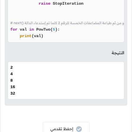
raise
 StopIteration

for
 val 
in
 PowTwo(
5
):

print
(val)
النتيجة
2
4
8
16
32
إحفظ تقدمي