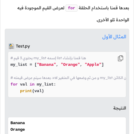
بعدها قمنا باستخدام الحلقة
لعرض القيم الموجودة فيه
for
الواحدة تلو الأخرى.
المثال الأول
Test.py
# يحتوي 3 قيم my_list إسمه list هنا قمنا بإنشاء 
my_list = [
"Banana"
, 
"Orange"
, 
"Apple"
]

جلب القيمة التالية من الكائن
for
 val 
in
 my_list:

print
(val)
النتيجة
Banana
Orange