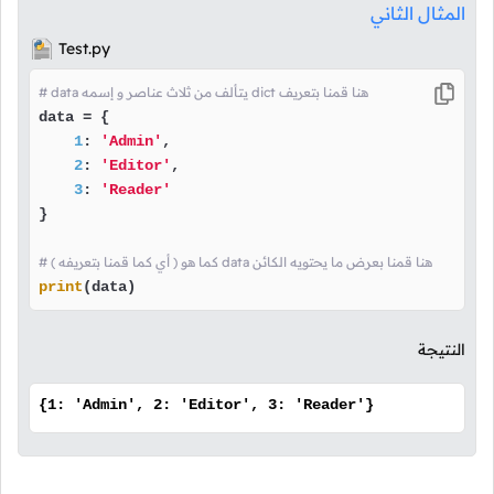
المثال الثاني
Test.py
# data يتألف من ثلاث عناصر و إسمه dict هنا قمنا بتعريف
data = {

1
: 
'Admin'
,

2
: 
'Editor'
,

3
: 
'Reader'
}

# ( أي كما قمنا بتعريفه ) كما هو data هنا قمنا بعرض ما يحتويه الكائن
print
(data)
النتيجة
{1: 'Admin', 2: 'Editor', 3: 'Reader'}