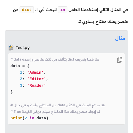
في المثال التالي إستخدمنا العامل
للبحث في
الـ
عن
dict
in
عنصر يملك مفتاح يساوي
2
.
مثال
Test.py
# data يتألف من ثلاث عناصر و إسمه dict هنا قمنا بتعريف
data = {

1
: 
'Admin'
,

2
: 
'Editor'
,

3
: 
'Reader'
}

# عن المفتاح رقم 2 و في حال data هنا سيتم البحث في الكائن
# True تم إيجاد عنصر يملك هذا المفتاح سيتم عرض القيمة 
print
(
2
in
 data)