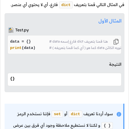
في المثال التالي قمنا بتعريف
فارغ، أي لا يحتوي أي عنصر.
dict
المثال الأول
Test.py
# data فارغ إسمه dict هنا قمنا بتعريف
data = {}        
dat هنا قمنا بعرض ما يحتويه الكائن
(data)      
print
النتيجة
{}
سواء أردنا تعريف
أو
فإننا نستخدم الرمز
set
dict
و لكننا لا نستطيع ملاحظة وجود أي فرق بين عرض
{ }