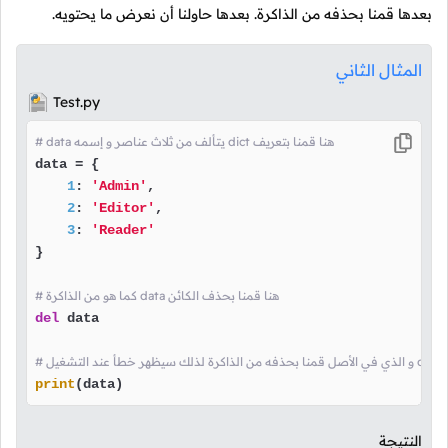
بعدها قمنا بحذفه من الذاكرة. بعدها حاولنا أن نعرض ما يحتويه.
المثال الثاني
Test.py
# data يتألف من ثلاث عناصر و إسمه dict هنا قمنا بتعريف
data = {

1
: 
'Admin'
,

2
: 
'Editor'
,

3
: 
'Reader'
}

# كما هو من الذاكرة data هنا قمنا بحذف الكائن
del
 data

ن
print
(data)
النتيجة