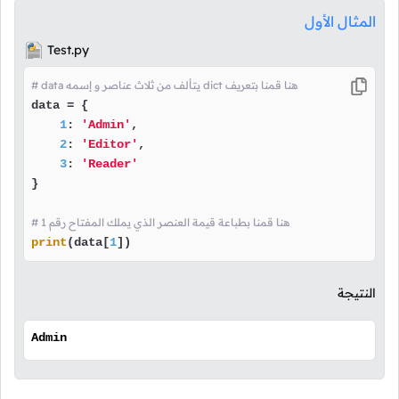
المثال الأول
Test.py
# data يتألف من ثلاث عناصر و إسمه dict هنا قمنا بتعريف
data = {

1
: 
'Admin'
,

2
: 
'Editor'
,

3
: 
'Reader'
}

# 1 هنا قمنا بطباعة قيمة العنصر الذي يملك المفتاح رقم
print
(data[
1
])
النتيجة
Admin