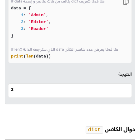
# data يتألف من ثلاث عناصر و إسمه dict هنا قمنا بتعريف
data = {

1
: 
'Admin'
,

2
: 
'Editor'
,

3
: 
'Reader'
}

# len() الذي سترجعه الدالة data هنا قمنا بعرض عدد عناصر الكائن
print
(
len
(data))
النتيجة
3
دوال الكلاس
dict