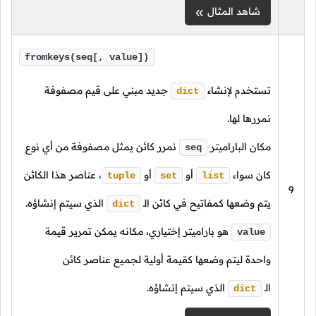
شاهد المثال
fromkeys(seq[, value])
تستخدم لإنشاء
جديد مبني على قيم مصفوفة
dict
نمررها لها.
مكان الباراميتر
نمرر كائن يمثل مصفوفة من أي نوع
seq
كان سواء
أو
أو
،
عناصر هذا الكائن
tuple
set
list
9
يتم وضعها كمفاتيح في كائن
الـ
الذي سيتم إنشاؤه.
dict
هو باراميتر إختياري، مكانه يمكن تمرير قيمة
value
واحدة ليتم وضعها كقيمة أولية لجميع عناصر كائن
الـ
الذي سيتم إنشاؤه.
dict