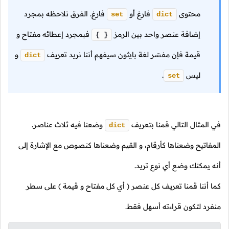
محتوى
فارغ أو
فارغ. الفرق نلاحظه بمجرد
set
dict
إضافة عنصر واحد بين الرمز
فبمجرد إعطائه مفتاح و
{ }
قيمة فإن مفسّر لغة بايثون سيفهم أننا نريد تعريف
و
dict
ليس
.
set
في المثال التالي قمنا بتعريف
وضعنا فيه ثلاث عناصر.
dict
المفاتيح وضعناها كأرقام، و القيم وضعناها كنصوص مع الإشارة إلى
أنه يمكنك وضع أي نوع تريد.
كما أننا قمنا تعريف كل عنصر
( أي كل مفتاح و قيمة )
على سطر
منفرد لتكون قراءته أسهل فقط.