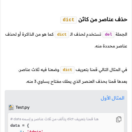
حذف عناصر من كائن
dict
الجملة
تستخدم لحذف
الـ
كما هو من الذاكرة أو لحذف
dict
del
عناصر محددة منه.
في المثال التالي قمنا بتعريف
وضعنا فيه ثلاث عناصر.
dict
بعدها قمنا بحذف العنصر الذي يملك مفتاح يساوي
3
منه.
المثال الأول
Test.py
# data يتألف من ثلاث عناصر و إسمه dict هنا قمنا بتعريف
data = {
