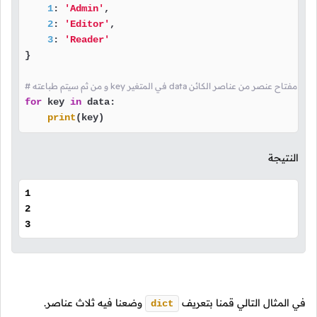
1
: 
'Admin'
,

2
: 
'Editor'
,

3
: 
'Reader'
}

المتغير data في كل مرة سيتم وضع مفتاح عنصر من عناصر الكائن
for
 key 
in
 data:

print
(key)
النتيجة
1
2
3
في المثال التالي قمنا بتعريف
وضعنا فيه ثلاث عناصر.
dict