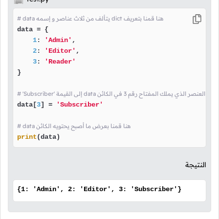
# data يتألف من ثلاث عناصر و إسمه dict هنا قمنا بتعريف
data = {

1
: 
'Admin'
,

2
: 
'Editor'
,

3
: 
'Reader'
}

da هنا قمنا بتغيير قيمة العنصر الذي يملك المفتاح رقم 3 في الكائن
data[
3
] = 
'Subscriber'
# data هنا قمنا بعرض ما أصبح يحتويه الكائن
print
(data)
النتيجة
{1: 'Admin', 2: 'Editor', 3: 'Subscriber'}