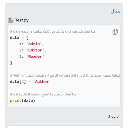
مثال
Test.py
# data يتألف من ثلاث عناصر و إسمه dict هنا قمنا بتعريف
data = {

1
: 
'Admin'
,

2
: 
'Editor'
,

3
: 
'Reader'
}

مفتاحه الرقم 4 و قيمته النص data هنا قمنا بإضافة عنصر جديد في الكائن
data[
4
] = 
'Author'
# data هنا قمنا بعرض ما أصبح يحتويه الكائن
print
(data)
النتيجة