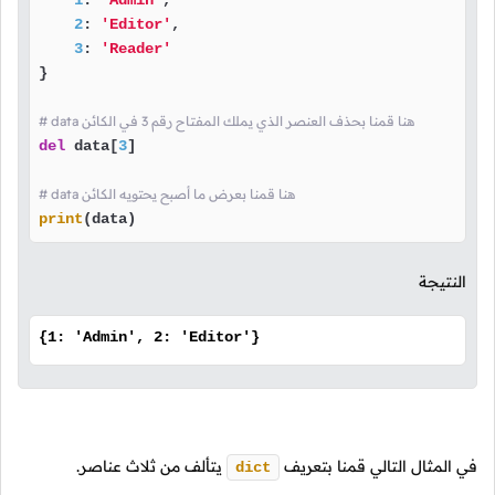
1
: 
'Admin'
,

2
: 
'Editor'
,

3
: 
'Reader'
}

# data هنا قمنا بحذف العنصر الذي يملك المفتاح رقم 3 في الكائن
del
 data[
3
]

# data هنا قمنا بعرض ما أصبح يحتويه الكائن
print
(data)
النتيجة
{1: 'Admin', 2: 'Editor'}
في المثال التالي قمنا بتعريف
يتألف من ثلاث عناصر.
dict