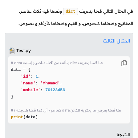
في المثال التالي قمنا بتعريف
وضعنا فيه ثلاث عناصر.
dict
المفاتيح وضعناها كنصوص، و القيم وضعناها كأرقام و نصوص.
المثال الثالث
Test.py
# data يتألف من ثلاث عناصر و إسمه dict هنا قمنا بتعريف
data = {

'id'
: 
1
,

'name'
: 
'Mhamad'
,

'mobile'
: 
70123456
}

# ( أي كما قمنا بتعريفه ) كما هو data هنا قمنا بعرض ما يحتويه الكائن
print
(data)
النتيجة