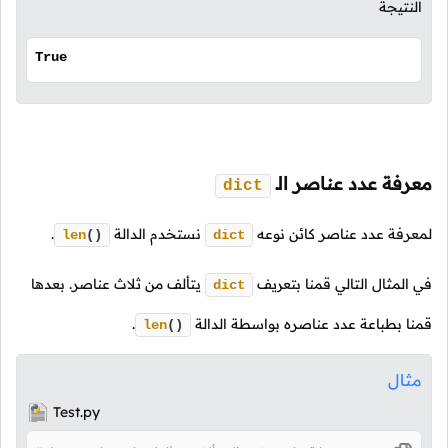
النتيجة
True
معرفة عدد عناصر
الـ
dict
لمعرفة عدد عناصر كائن نوعه
نستخدم الدالة
.
len
()
dict
في المثال التالي قمنا بتعريف
يتألف من ثلاث عناصر. بعدها
dict
قمنا بطباعة عدد عناصره بواسطة الدالة
.
len
()
مثال
Test.py