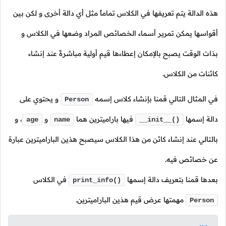
هذه الدالة يتم تعريفها في الكلاس تماماً مثل أي دالة أخرى و لكن بين
أقواسها يمكن تمرير أسماء الخصائص المراد وضعها في الكلاس و
بذات الوقت يصبح بالإمكان إعطاءها قيم أولية مباشرةً عند إنشاء
كائنات من الكلاس.
في المثال التالي قمنا بإنشاء كلاس إسمه
و يحتوي على
Person
دالة إسمها
فيها باراميترين هما
و
،
و
age
name
__init__()
بالتالي عند إنشاء كائن من هذا الكلاس سيصبح هذين الباراميترين عبارة
عن خصائص فيه.
بعدها قمنا بتعريف دالة إسمها
في الكلاس
print_info()
مهمتها عرض قيم هذين الباراميترين.
Person