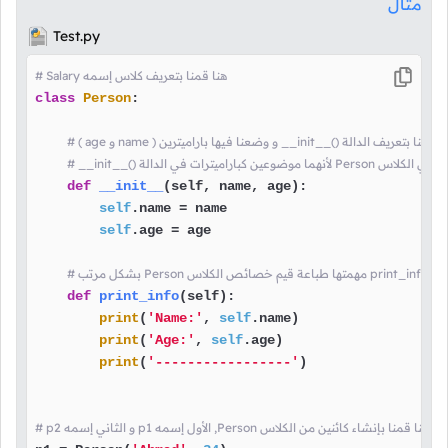
مثال
Test.py
# Salary هنا قمنا بتعريف كلاس إسمه
class
Person
:

age و name ) و وضعنا فيها باراميترين __init__() هنا قمنا بتعريف الدالة
def
__init__
(
self, name, age
):

self
.name = name

self
.age = age

إسمها
def
print_info
(
self
):

print
(
'Name:'
, 
self
.name)

print
(
'Age:'
, 
self
.age)

print
(
'-----------------'
)

# p2 و الثاني إسمه p1 الأول إسمه ,Person هنا قمنا بإنشاء كائنين من الكلاس