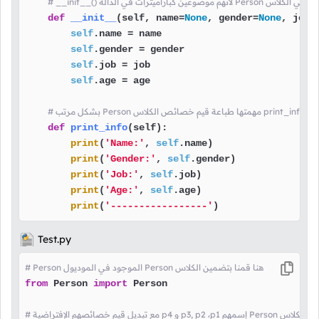
def
__init__
(
self, name=
None
, gender=
None
, job=
self
.name = name

self
.gender = gender

self
.job = job

self
.age = age

إسمها
def
print_info
(
self
):

print
(
'Name:'
, 
self
.name)

print
(
'Gender:'
, 
self
.gender)

print
(
'Job:'
, 
self
.job)

print
(
'Age:'
, 
self
.age)

print
(
'-----------------'
)
Test.py
# Person الموجود في الموديول Person هنا قمنا بتضمين الكلاس
from
 Person 
import
 Person
