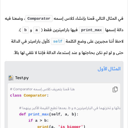
في المثال التالي قمنا بإنشاء كلاس إسمه
،
وضعنا فيه
Comparator
دالة إسمها
فيها باراميترين فقط
(
و
).
b
a
print_max
لاحظ أننا مجبرين على وضع الكلمة
كأول باراميتر في الدالة
self
حتى و لو لم نكن بحاجتها و عند إستدعاء الدالة فإننا لا نلقي لها بالاً.
المثال الأول
Test.py
# Comparator هنا قمنا بتعريف كلاس إسمه
class
Comparator
:

لة تأخذ قيمتين عند إستدعائها و تخزنهما في الباراميترين
def
print_max
(
self, a, b
):

if
 a > b:

print
(a, 
'is bigger'
)
