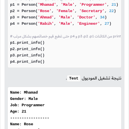
p1 = Person(
'Mhamad'
, 
'Male'
, 
'Programmer'
, 
21
)

p2 = Person(
'Rose'
, 
'Female'
, 
'Secretary'
, 
22
)

p3 = Person(
'Ahmad'
, 
'Male'
, 
'Doctor'
, 
34
)

p4 = Person(
'Rabih'
, 
'Male'
, 
'Engineer'
, 
27
)

p1.print_info()

p2.print_info()

p3.print_info()

p4.print_info()
نتيجة تشغيل الموديول
.
Test
Name: Mhamad
Gender: Male
Job: Programmer
Age: 21
-----------------
Name: Rose