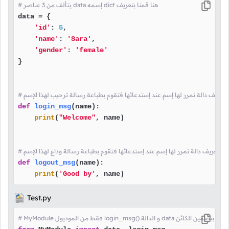
# يتألف من 3 عناصر data إسمه dict هنا قمنا بتعريف
data = {

'id'
: 
5
,

'name'
: 
'Sara'
,

'gender'
: 
'female'
}

نا بتعريف دالة نمرر لها إسم عند إستدعائها فتقوم بطباعة رسالة ترحيب لهذا الإسم
def
login_msg
(
name
):

print
(
"Welcome"
, name)

قمنا بتعريف دالة نمرر لها إسم عند إستدعائها فتقوم بطباعة رسالة وداع لهذا الإسم
def
logout_msg
(
name
):

print
(
'Good by'
, name)
Test.py
 فقط من الموديول login_msg() و الدالة data هنا قمنا بتضمين الكائن