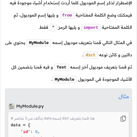
الإضطرار لذكر إسم الموديول كلما أردت إستخدام أشياء موجودة فيه
فيمكنك وضع الكلمة المفتاحية
و يليها إسم الموديول، ثم
from
الكلمة المفتاحية
و يليها الرمز
فقط.
*
import
في المثال التالي قمنا بتعريف موديول إسمه
يحتوي على
MyModule
دالتين و كائن نوعه
.
dict
ثم قمنا بتعريف موديول آخر إسمه
و فيه قمنا بتضمين كل
Test
الأشياء الموجودة في الموديول
.
MyModule
مثال
MyModule.py
# يتألف من 3 عناصر data إسمه dict هنا قمنا بتعريف
data = {

'id'
: 
5
,
