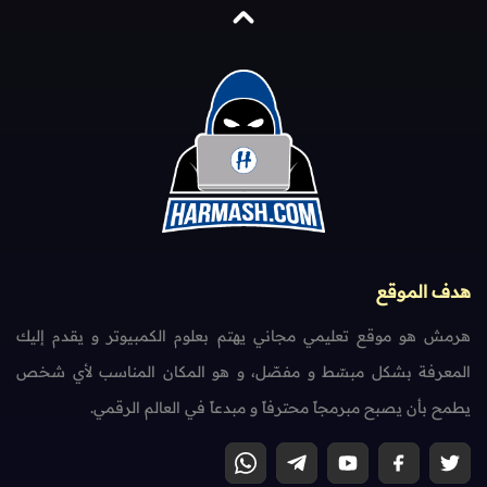
هدف الموقع
هرمش هو موقع تعليمي مجاني يهتم بعلوم الكمبيوتر و يقدم إليك
المعرفة بشكل مبسّط و مفصّل، و هو المكان المناسب لأي شخص
يطمح بأن يصبح مبرمجاً محترفاً و مبدعاً في العالم الرقمي.