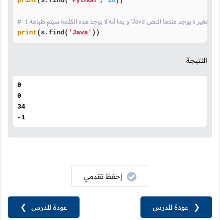
print
(s.find(
'Python'
, 
10
))

 رقم أول خانة في المتغير
print
(s.find(
'Java'
))
النتيجة
0
0
34
-1
إحفظ تقدمي
❮
عودة للدرس
عودة للدرس
❯