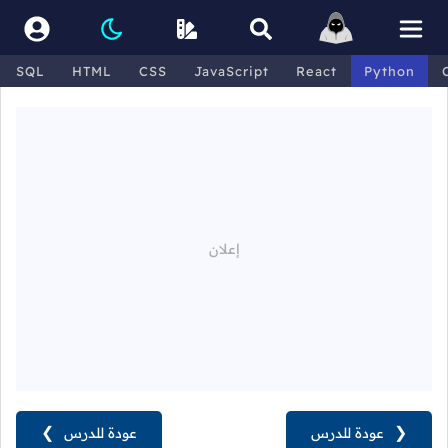
SQL
HTML
CSS
JavaScript
React
Python
❮
عودة للدرس
عودة للدرس
❯