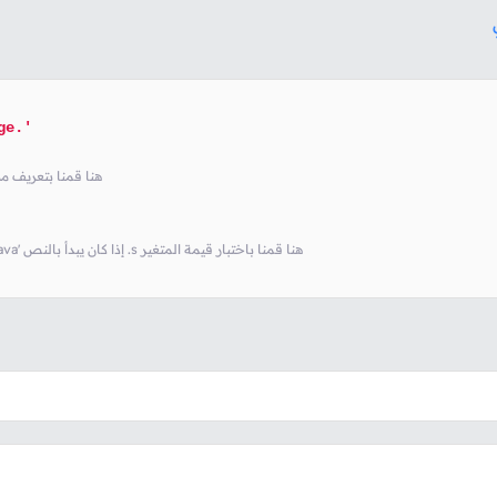
ge.'
# و تحتوي على 3 نصوص tuple ه
# True سيتم طباعة 'PHP' أو النص 'Python' أو النص 'Java' إذا كان يبدأ بالنص .s هنا قمنا باختبار قيمة المتغير