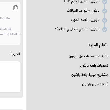
بايثون - مدير الحزم
PIP
بايثون - قواعد البيانات
# s موجود في بداية نص المتغير 'welcome to' لأن النص True سترجع startswith
بايثون - تعدد المهام
بايثون - ما هي خطوتي التالية؟
# s غير موجود في بداية نص المتغير 'harmash' لأن النص False سترجع startswith() هنا الدال
# s موجود في بداية الخانة رقم 11 في المتغير 'harmash' لأن النص True سترجع startswith() هنا الدالة
تعلم المزيد
النتيجة
مقالات متقدمة حول بايثون
تحديات بلغة بايثون
مشاريع مبنية بلغة بايثون
أسئلة حول بايثون