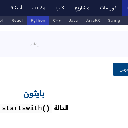
كورسات
مشاريع
كتب
مقالات
أسئلة
أ
pt
React
Python
C++
Java
JavaFX
Swing
درس
بايثون
الدالة
startswith()