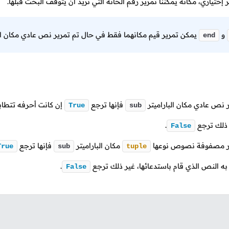
ر إختياري، مكانه يمكننا تمرير رقم الخانة التي نريد أن يتوقف البحث قبلها.
و
يمكن تمرير قيم مكانهما فقط في حال تم تمرير نص عادي مكان الب
end
ير نص عادي مكان الباراميتر
فإنها ترجع
إن كانت أحرفه تتطاب
True
sub
ر ذلك ترجع
.
False
رير مصفوفة نصوص نوعها
مكان الباراميتر
فإنها ترجع
True
sub
tuple
به النص الذي قام باستدعائها، غير ذلك ترجع
.
False