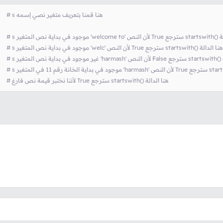
# s هنا قمنا بتعريف متغير نصي إسمه
  
() هنا الدالة
  
# s موجود في بداية نص المتغير 'welc' لأن النص True سترجع startswith() هنا الدالة
  
ة
  
  
# لأننا نختبر قيمة نص فارغ True سترجع startswith() هنا الدالة
  