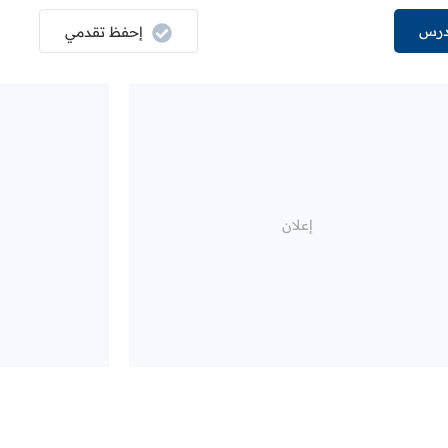
درس
إحفظ تقدمي