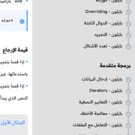
بايثون - الوراثة
باراميت
end
بايثون -
Overriding
start
بايثون - الدوال الثابتة
بايثون - التجريد
بايثون - تعدد الأشكال
قيمة الإرجاع
إذا قمنا بتمر
برمجة متقدمة
باستدعائها، غي
بايثون - إدخال البيانات
إذا قمنا بتم
بايثون -
Iterators
النص الذي يبدأ 
بايثون - التعابير النمطية
بايثون - معالجة الأخطاء
المثال الأول
بايثون - التعامل مع الملفات