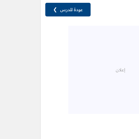
عودة للدرس
❯